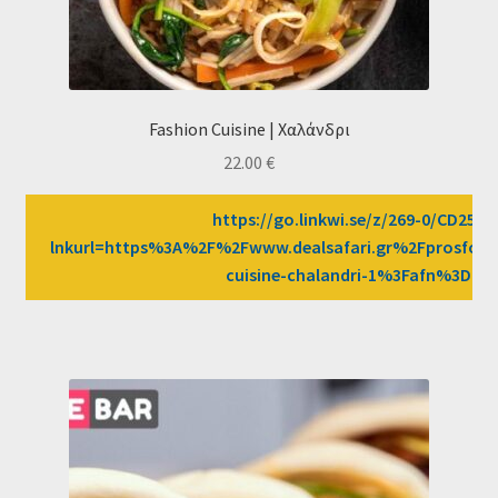
Fashion Cuisine | Χαλάνδρι
22.00
€
https://go.linkwi.se/z/269-0/CD2589
lnkurl=https%3A%2F%2Fwww.dealsafari.gr%2Fprosfore
cuisine-chalandri-1%3Fafn%3DLW