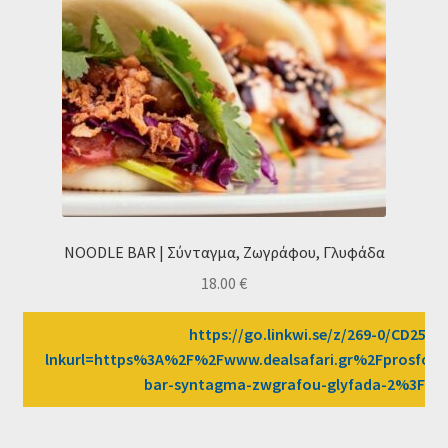
NOODLE BAR | Σύνταγμα, Ζωγράφου, Γλυφάδα
18.00
€
https://go.linkwi.se/z/269-0/CD2589/
lnkurl=https%3A%2F%2Fwww.dealsafari.gr%2Fprosfor
bar-syntagma-zwgrafou-glyfada-2%3Fa