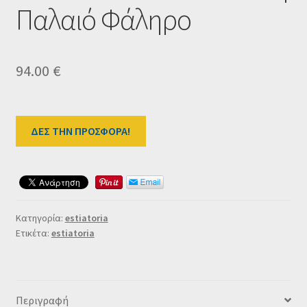
Παλαιό Φάληρο
Ταμείο
HOME
94.00
€
ΔΕΣ ΤΗΝ ΠΡΟΣΦΟΡΑ!
Κατηγορία:
estiatoria
Ετικέτα:
estiatoria
Περιγραφή