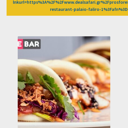
lnkurl=https%3A%2F%2Fwww.dealsafari.gr%2Fprosfore
restaurant-palaio-faliro-1%3Fafn%3