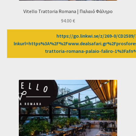
Vitello Trattoria Romana | Παλαιό Φάληρο
94.00
€
https://go.linkwi.se/z/269-0/CD2589/
lnkurl=https%3A%2F%2Fwww.dealsafari.gr%2Fprosfore
trattoria-romana-palaio-faliro-1%3Faf