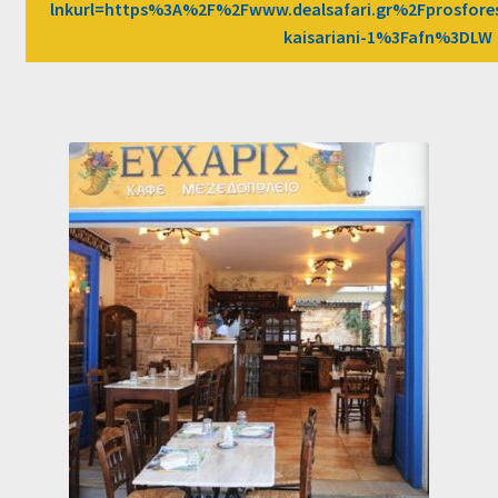
lnkurl=https%3A%2F%2Fwww.dealsafari.gr%2Fprosfor
kaisariani-1%3Fafn%3DLW