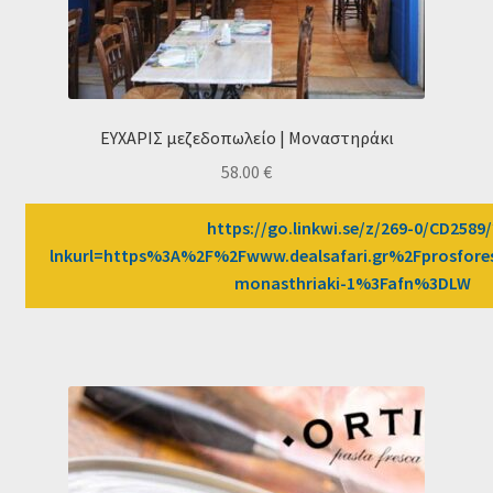
ΕΥΧΑΡΙΣ μεζεδοπωλείο | Μοναστηράκι
58.00
€
https://go.linkwi.se/z/269-0/CD2589/
lnkurl=https%3A%2F%2Fwww.dealsafari.gr%2Fprosfore
monasthriaki-1%3Fafn%3DLW