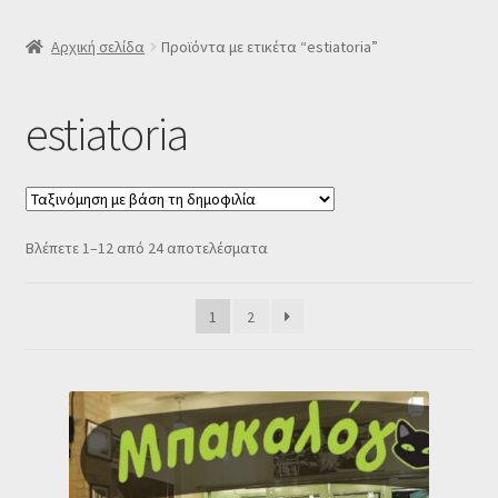
SLIDER
Αρχική σελίδα
Προϊόντα με ετικέτα “estiatoria”
Subscription Settings
estiatoria
Δελτίο νέων
Επιβεβαίωση εγγραφής στο Newsletter του Dealistas.gr
Sorted
Βλέπετε 1–12 από 24 αποτελέσματα
by
Επικοινωνία
popularity
1
2
Καλάθι
Κατάστημα
Ο λογαριασμός μου