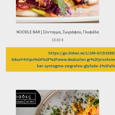
NOODLE BAR | Σύνταγμα, Ζωγράφου, Γλυφάδα
18.00
€
https://go.linkwi.se/z/269-0/CD2589/
lnkurl=https%3A%2F%2Fwww.dealsafari.gr%2Fprosfor
bar-syntagma-zwgrafou-glyfada-2%3Fa