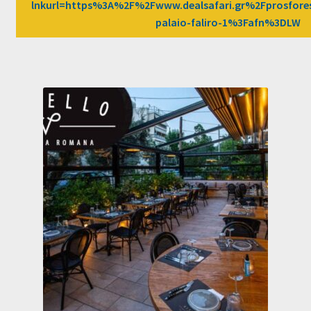
lnkurl=https%3A%2F%2Fwww.dealsafari.gr%2Fprosfore
palaio-faliro-1%3Fafn%3DLW