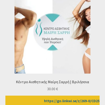
Κέντρο Αισθητικής Μαίρη Σαρρή | Βριλήσσια
30.00
€
https://go.linkwi.se/z/269-0/CD2589/