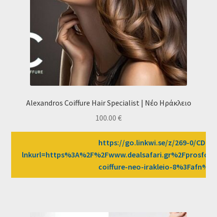
Alexandros Coiffure Hair Specialist | Νέο Ηράκλειο
100.00
€
https://go.linkwi.se/z/269-0/CD258
lnkurl=https%3A%2F%2Fwww.dealsafari.gr%2Fprosfore
coiffure-neo-irakleio-8%3Fafn%3