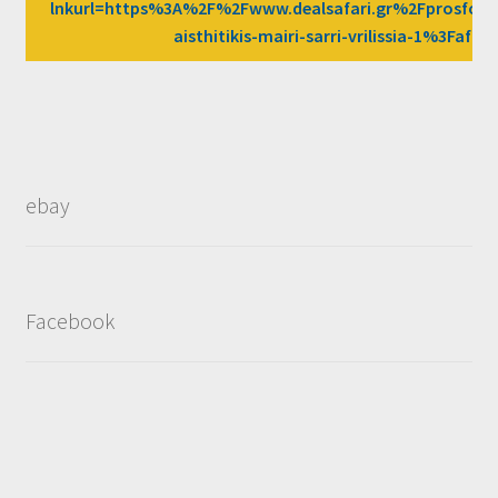
lnkurl=https%3A%2F%2Fwww.dealsafari.gr%2Fprosfor
aisthitikis-mairi-sarri-vrilissia-1%3Faf
ebay
Facebook