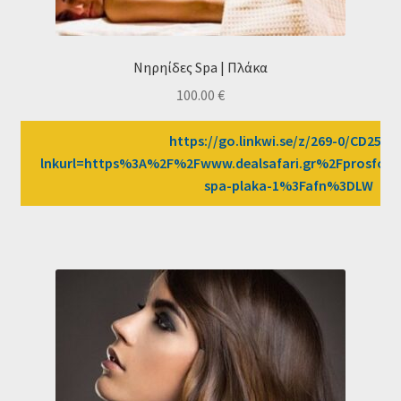
Νηρηίδες Spa | Πλάκα
100.00
€
https://go.linkwi.se/z/269-0/CD2589
lnkurl=https%3A%2F%2Fwww.dealsafari.gr%2Fprosfores
spa-plaka-1%3Fafn%3DLW