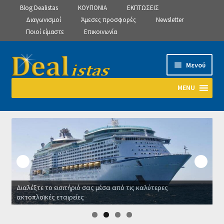
Blog Dealistas
ΚΟΥΠΟΝΙΑ
ΕΚΠΤΩΣΕΙΣ
Διαγωνισμοί
Άμεσες προσφορές
Newsletter
Ποιοί είμαστε
Επικοινωνία
Απευθείας
Μετάβαση
Μενού
μετάβαση
σε
στην
περιεχόμενο
MENU
πλοήγηση
Αρχική
Manage Subscriptions
Manage Subscriptions
Διαλέξτε το εισιτήριό σας μέσα από τις καλύτερες
Manage Subscriptions
ακτοπλοϊκές εταιρείες
Ο
Newsletter