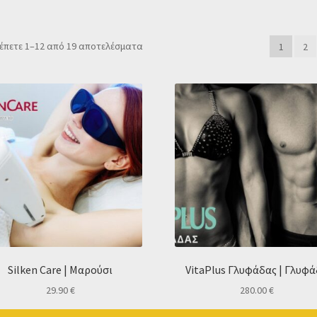
Sorted
έπετε 1–12 από 19 αποτελέσματα
1
2
by
popularity
Silken Care | Μαρούσι
VitaPlus Γλυφάδας | Γλυφ
29.90
€
280.00
€