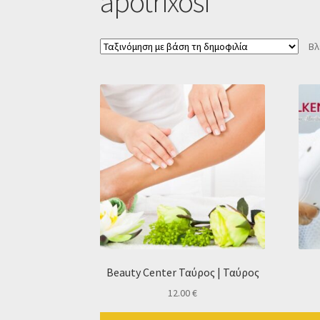
apotrixosi
Βλ
Beauty Center Ταύρος | Ταύρος
12.00
€