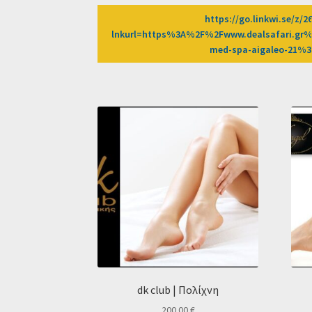
https://go.linkwi.se/z/2
lnkurl=https%3A%2F%2Fwww.dealsafari.gr
med-spa-aigaleo-21%
dk club | Πολίχνη
200.00
€