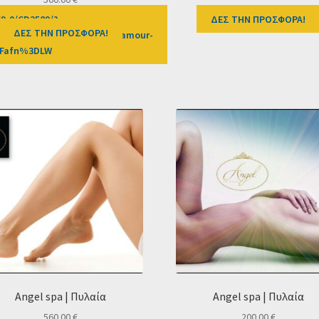
69-0/CD2589/?
ΔΕΣ ΤΗΝ ΠΡΟΣΦΟΡΑ!
ΔΕΣ ΤΗΝ ΠΡΟΣΦΟΡΑ!
%2Fprosfores%2Fdeal%2Fglamour-
3Fafn%3DLW
Angel spa | Πυλαία
Angel spa | Πυλαία
560.00
€
200.00
€