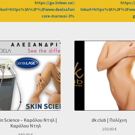
69-0/CD2589/?
https://go.linkwi.se/z/269-0/CD2589/?
https:/
2Fprosfores%2Fdeal%2Fbeauty-
nkurl=https%3A%2F%2Fwww.dealsafari.gr%2Fprosfores%2Fdeal%2Fsil
lnkurl=https%3A%2F%2Fwww
afn%3DLW
care-marousi-3%3Fafn%3DLW
in Science – Καρόλου Ντηλ |
dk club | Πολίχνη
Καρόλου Ντηλ
150.00
€
560.00
€