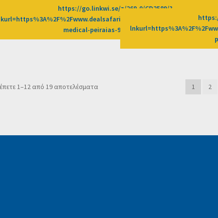
https://go.linkwi.se/z/269-0/CD2589/?
https:
nkurl=https%3A%2F%2Fwww.dealsafari.gr%2Fprosfores%2Fdeal%2Fbe
lnkurl=https%3A%2F%2Fwww
medical-peiraias-9%3Fafn%3DLW
Sorted
έπετε 1–12 από 19 αποτελέσματα
1
2
by
popularity