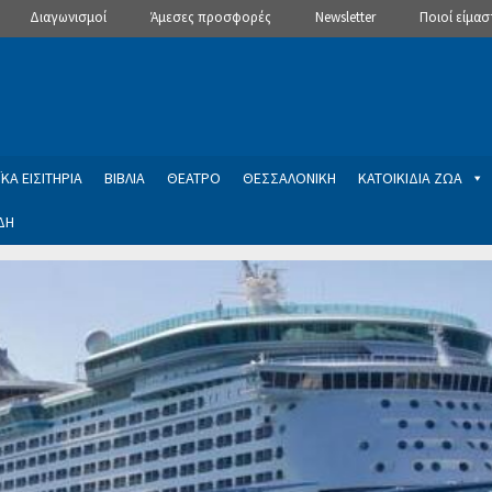
Διαγωνισμοί
Άμεσες προσφορές
Newsletter
Ποιοί είμασ
ΚΑ ΕΙΣΙΤΗΡΙΑ
ΒΙΒΛΙΑ
ΘΕΑΤΡΟ
ΘΕΣΣΑΛΟΝΙΚΗ
ΚΑΤΟΙΚΙΔΙΑ ΖΩΑ
ΔΗ
ptions
Manage Subscriptions
Newsletter
SLIDER
ση εγγραφής στο Newsletter του Dealistas.gr
Επικοινωνία
Καλά
ME