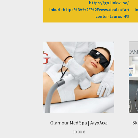
https://go.linkwi.se/z/2
lnkurl=https%3A%2F%2Fwww.dealsafari.gr%
l
center-tauros-4%3F
Glamour Med Spa | Αιγάλεω
Sk
30.00
€