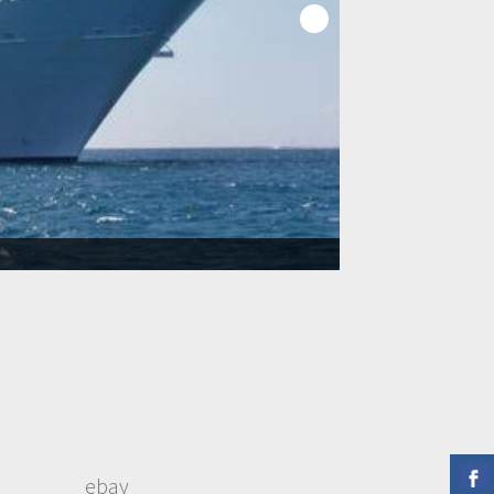
ο
ebay