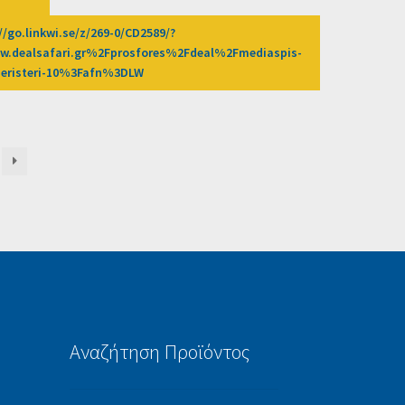
//go.linkwi.se/z/269-0/CD2589/?
auty-
.dealsafari.gr%2Fprosfores%2Fdeal%2Fmediaspis-
peristeri-10%3Fafn%3DLW
Αναζήτηση Προϊόντος