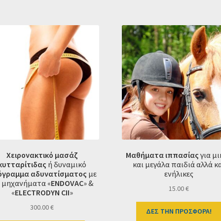
Χειρονακτικό μασάζ
Μαθήματα ιππασίας
για μ
κυτταρίτιδας
ή δυναμικό
και μεγάλα παιδιά αλλά κ
όγραμμα
αδυνατίσματος
με
ενήλικες
 μηχανήματα «
ENDOVAC
» &
15.00
€
«
ELECTRODYN CII
»
300.00
€
ΔΕΣ ΤΗΝ ΠΡΟΣΦΟΡΑ!