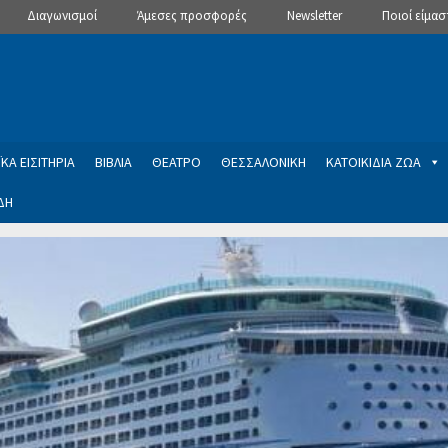
Διαγωνισμοί
Άμεσες προσφορές
Newsletter
Ποιοί είμασ
ΚΑ ΕΙΣΙΤΗΡΙΑ
ΒΙΒΛΙΑ
ΘΕΑΤΡΟ
ΘΕΣΣΑΛΟΝΙΚΗ
ΚΑΤΟΙΚΙΔΙΑ ΖΩΑ
ΔΗ
ptions
Manage Subscriptions
Newsletter
SLIDER
ση εγγραφής στο Newsletter του Dealistas.gr
Επικοινωνία
Καλά
ME