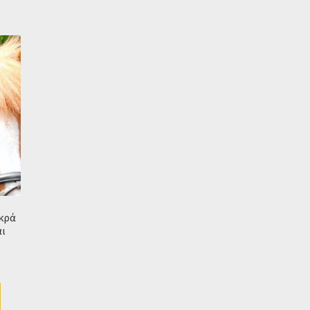
ικρά
αι