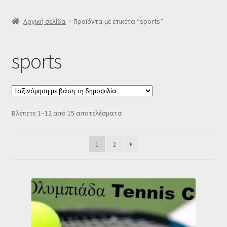
SLIDER
Αρχική σελίδα
Προϊόντα με ετικέτα “sports”
Subscription Settings
sports
Δελτίο νέων
Επιβεβαίωση εγγραφής στο Newsletter του Dealistas.gr
Sorted
Βλέπετε 1–12 από 15 αποτελέσματα
by
Επικοινωνία
popularity
1
2
Καλάθι
Κατάστημα
Ο λογαριασμός μου