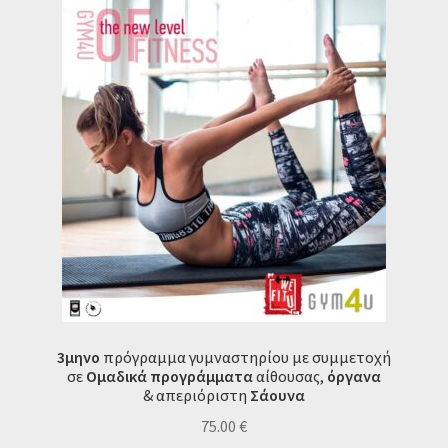
3μηνο
πρόγραμμα γυμναστηρίου με συμμετοχή
σε
Ομαδικά προγράμματα
αίθουσας,
όργανα
&
απεριόριστη
Σάουνα
75.00
€