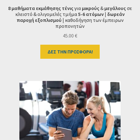
8 μαθήματα εκμάθησης τένις
για
μικρούς
&
μεγάλους
σε
κλειστό & ολιγομελές τμήμα
5-6 ατόμων
|
δωρεάν
παροχή εξοπλισμού
| καθοδήγηση των έμπειρων
προπονητών
45.00
€
ΔΕΣ ΤΗΝ ΠΡΟΣΦΟΡΑ!