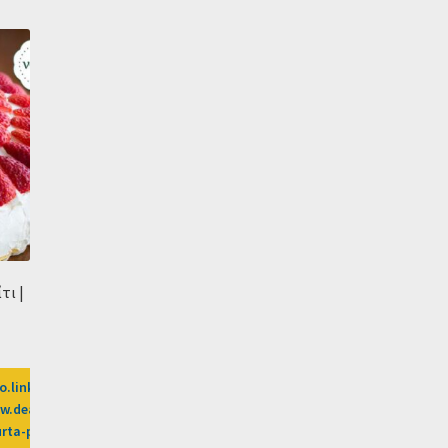
τι |
o.linkwi.se/z/269-0/CD2589/?
.dealsafari.gr%2Fprosfores%2Fdeal%2Fnana-
ourta-pavlova%3Fafn%3DLW