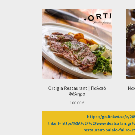
Ortigia Restaurant | Παλαιό
Ναν
Φάληρο
100.00
€
https://go.linkwi.se/z/26
lnkurl=https%3A%2F%2Fwww.dealsafari.gr%
restaurant-palaio-faliro