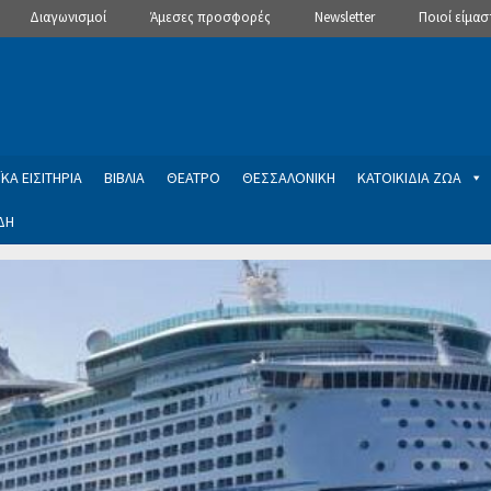
Διαγωνισμοί
Άμεσες προσφορές
Newsletter
Ποιοί είμασ
ΚΑ ΕΙΣΙΤΗΡΙΑ
ΒΙΒΛΙΑ
ΘΕΑΤΡΟ
ΘΕΣΣΑΛΟΝΙΚΗ
ΚΑΤΟΙΚΙΔΙΑ ΖΩΑ
ΔΗ
ptions
Manage Subscriptions
Newsletter
SLIDER
ση εγγραφής στο Newsletter του Dealistas.gr
Επικοινωνία
Καλά
ME