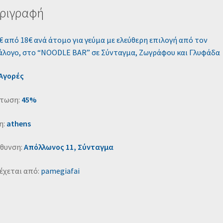
ριγραφή
€ από 18€ ανά άτομο για γεύμα με ελεύθερη επιλογή από τον
άλογο, στο “NOODLE BAR” σε Σύνταγμα, Ζωγράφου και Γλυφάδα
 Αγορές
τωση:
45%
η:
athens
ύθυνση:
Απόλλωνος 11, Σύνταγμα
έχεται από:
pamegiafai