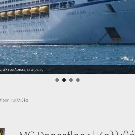
ενοδοχεία για όλο το χρόνο
loor | Καλλιθέα