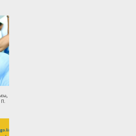
λεω,
 Π.
/go.linkwi.se/z/269-0/CD2589/?
litikos-