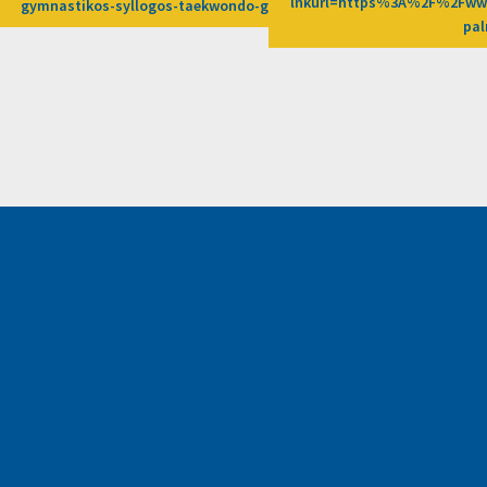
lnkurl=https%3A%2F%2Fwww
-5%3Fafn%3DLW
gymnastikos-syllogos-taekwondo-galaxias-petroupoli-2%3Fafn%
pa