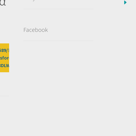
έα
Facebook
589/?
osfores%2Fdeal%2Fmg-
%3DLW