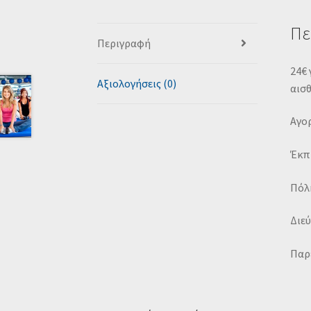
Πε
Περιγραφή
24€ 
Αξιολογήσεις (0)
αισθ
Αγορ
Έκπ
Πόλη
Διεύ
Παρέ