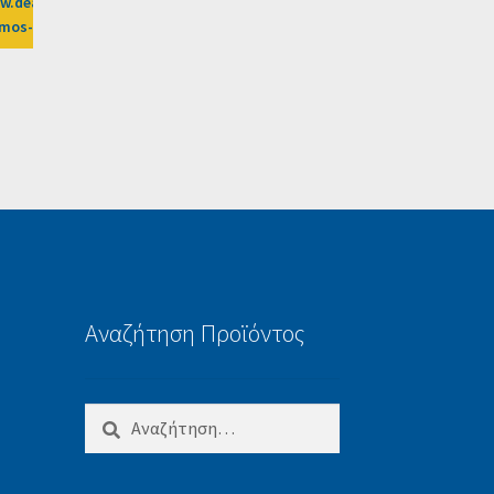
.dealsafari.gr%2Fprosfores%2Fdeal%2F39euros-
3DLW
lmos-gym2%3Fafn%3DLW
Αναζήτηση Προϊόντος
Αναζήτηση
για: