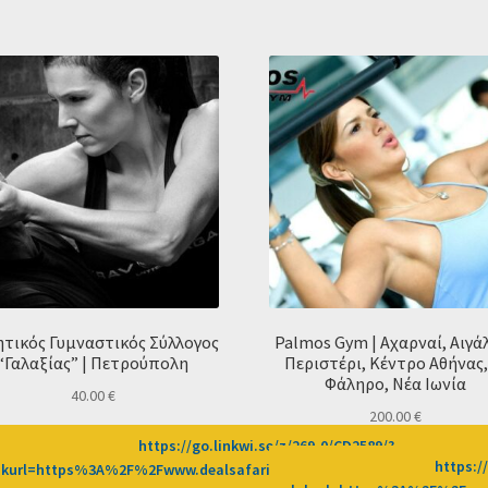
ητικός Γυμναστικός Σύλλογος
Palmos Gym | Αχαρναί, Αιγά
“Γαλαξίας” | Πετρούπολη
Περιστέρι, Κέντρο Αθήνας,
Φάληρο, Νέα Ιωνία
40.00
€
200.00
€
-0/CD2589/?
https://go.linkwi.se/z/269-0/CD2589/?
https:/
2Fprosfores%2Fdeal%2Fspin-
nkurl=https%3A%2F%2Fwww.dealsafari.gr%2Fprosfores%2Fdeal%2Fath