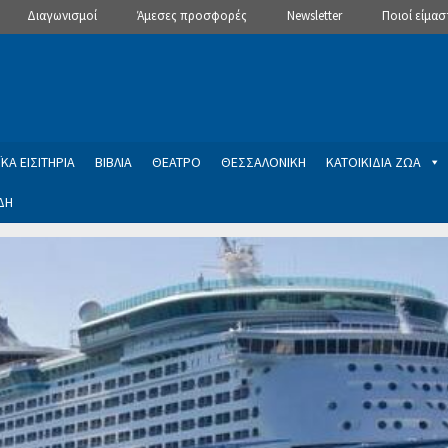
Διαγωνισμοί
Άμεσες προσφορές
Newsletter
Ποιοί είμασ
ΚΑ ΕΙΣΙΤΗΡΙΑ
ΒΙΒΛΙΑ
ΘΕΑΤΡΟ
ΘΕΣΣΑΛΟΝΙΚΗ
ΚΑΤΟΙΚΙΔΙΑ ΖΩΑ
ΔΗ
ptions
Manage Subscriptions
Newsletter
SLIDER
ση εγγραφής στο Newsletter του Dealistas.gr
Επικοινωνία
Καλά
ME