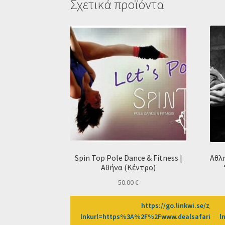
Σχετικά προϊόντα
Spin Top Pole Dance & Fitness |
Αθλ
Αθήνα (Κέντρο)
50.00
€
https://go.linkwi.se/z/269
lnkurl=https%3A%2F%2Fwww.dealsafari.gr%
l