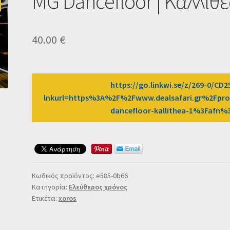
MG Dancefloor | Καλλιθ
40.00
€
https://go.linkwi.se/z/269-0/CD2
lnkurl=https%3A%2F%2Fwww.dealsafari.gr%2Fpr
dancefloor-kallithea-1%3Fafn
Κωδικός προϊόντος:
e585-0b66
Κατηγορία:
Ελεύθερος χρόνος
Ετικέτα:
xoros