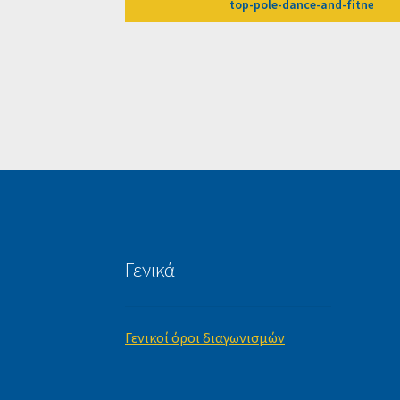
top-pole-dance-and-fitness
Γενικά
Γενικοί όροι διαγωνισμών