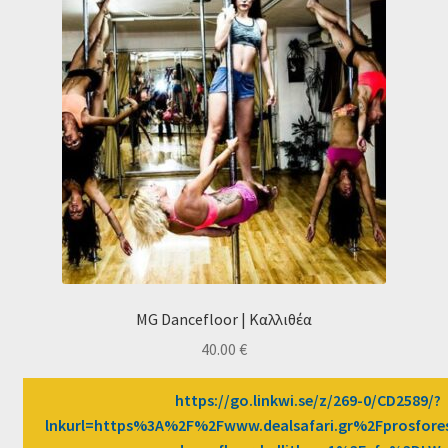
MG Dancefloor | Καλλιθέα
40.00
€
https://go.linkwi.se/z/269-0/CD2589/?
lnkurl=https%3A%2F%2Fwww.dealsafari.gr%2Fprosfor