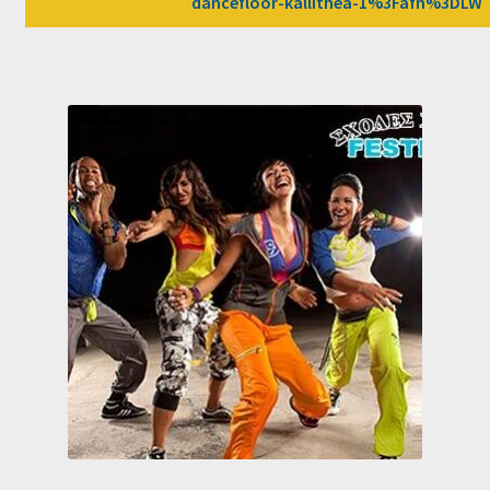
dancefloor-kallithea-1%3Fafn%3DLW