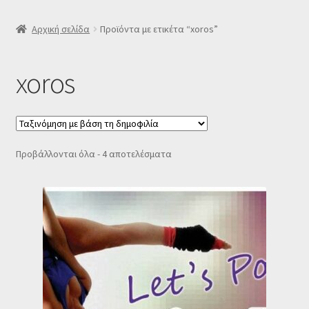
SLIDER
Αρχική σελίδα
Προϊόντα με ετικέτα “xoros”
Subscription Settings
xoros
Δελτίο νέων
Επιβεβαίωση εγγραφής στο Newsletter του Dealistas.gr
Sorted
Προβάλλονται όλα - 4 αποτελέσματα
by
Επικοινωνία
popularity
Καλάθι
Κατάστημα
Ο λογαριασμός μου