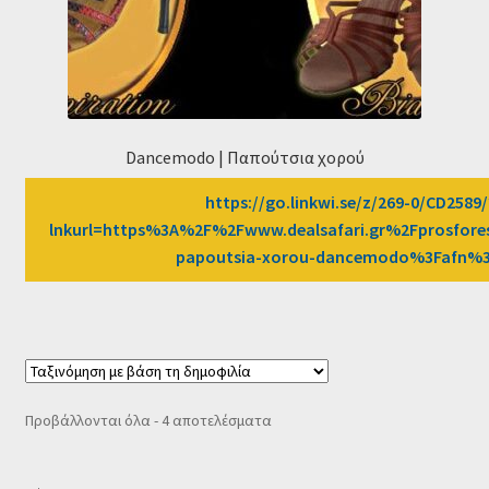
Dancemodo | Παπούτσια χορού
https://go.linkwi.se/z/269-0/CD2589/
lnkurl=https%3A%2F%2Fwww.dealsafari.gr%2Fprosfor
papoutsia-xorou-dancemodo%3Fafn%
Sorted
Προβάλλονται όλα - 4 αποτελέσματα
by
popularity