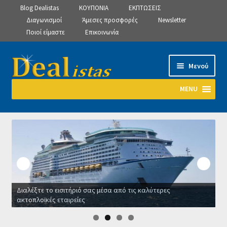
Blog Dealistas
ΚΟΥΠΟΝΙΑ
ΕΚΠΤΩΣΕΙΣ
Διαγωνισμοί
Άμεσες προσφορές
Newsletter
Ποιοί είμαστε
Επικοινωνία
Απευθείας
Μετάβαση
Μενού
μετάβαση
σε
στην
περιεχόμενο
MENU
πλοήγηση
Αρχική
Manage Subscriptions
Manage Subscriptions
Διαλέξτε το εισιτήριό σας μέσα από τις καλύτερες
Manage Subscriptions
ακτοπλοϊκές εταιρείες
Ο
Newsletter