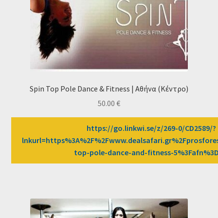
Ταμείο
HOME
Spin Top Pole Dance & Fitness | Αθήνα (Κέντρο)
50.00
€
https://go.linkwi.se/z/269-0/CD2589/?
lnkurl=https%3A%2F%2Fwww.dealsafari.gr%2Fprosfore
top-pole-dance-and-fitness-5%3Fafn%3