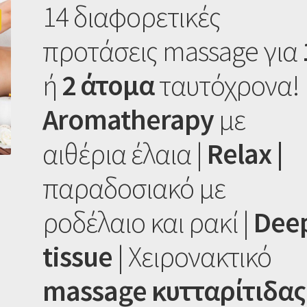
14 διαφορετικές
προτάσεις massage για
ή
2 άτομα
ταυτόχρονα!
Αromatherapy
με
αιθέρια έλαια |
Relax |
παραδοσιακό με
ροδέλαιο και ρακί |
Dee
tissue
| Χειρονακτικό
massage κυτταρίτιδας