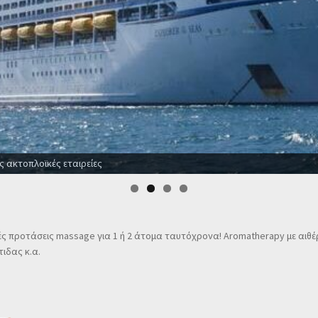
 το χρόνο
ς προτάσεις massage για 1 ή 2 άτομα ταυτόχρονα! Αromatherapy με αιθέρι
τιδας κ.α.