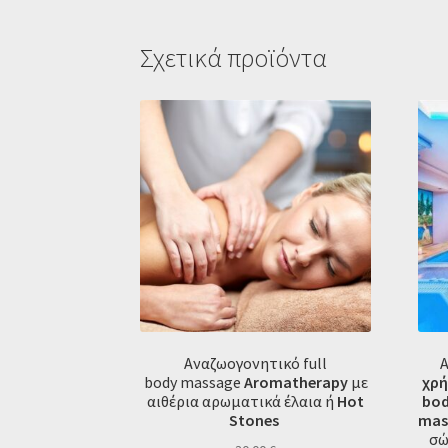
Σχετικά προϊόντα
Αναζωογονητικό full
Α
body
massage
Aromatherapy
με
χρή
αιθέρια αρωματικά έλαια ή
Hot
bod
Stones
mas
σώ