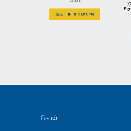
30.00
€
χ
Egn
ΔΕΣ ΤΗΝ ΠΡΟΣΦΟΡΑ!
Γενικά