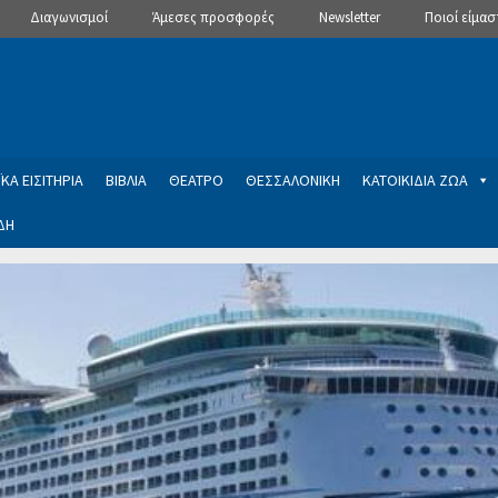
Διαγωνισμοί
Άμεσες προσφορές
Newsletter
Ποιοί είμασ
ΚΑ ΕΙΣΙΤΗΡΙΑ
ΒΙΒΛΙΑ
ΘΕΑΤΡΟ
ΘΕΣΣΑΛΟΝΙΚΗ
ΚΑΤΟΙΚΙΔΙΑ ΖΩΑ
ΔΗ
ptions
Manage Subscriptions
Newsletter
SLIDER
ση εγγραφής στο Newsletter του Dealistas.gr
Επικοινωνία
Καλά
ME