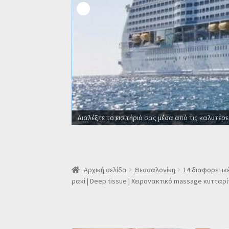
Οι καλύτερες προσφορές σε ξενοδοχεία για όλο
Αρχική σελίδα
Θεσσαλονίκη
14 διαφορετικέ
ρακί | Deep tissue | Χειρονακτικό massage κυτταρί