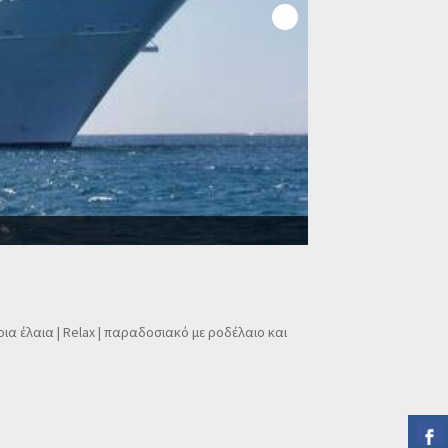
Τροφές και ότι άλλο
α έλαια | Relax | παραδοσιακό με ροδέλαιο και