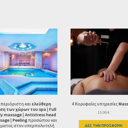
περιόριστη και
ελεύθερη
4 Kορυφαίες υπηρεσίες
Mas
ση των χώρων του spa
|
Full
15.00
€
y massage
|
Antistress head
sage
|
Peeling
προσώπου και
ματος στον υπερπολυτελή
ΔΕΣ ΤΗΝ ΠΡΟΣΦΟΡΑ!