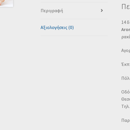
Πε
Περιγραφή
14 
Αξιολογήσεις (0)
Αro
ρακί
Αγορ
Έκπ
Πόλη
Οδό
Θεσ
Τηλ.
Παρ