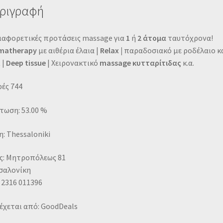
ριγραφή
διαφορετικές προτάσεις massage για
1
ή
2 άτομα
ταυτόχρονα!
matherapy
με αιθέρια έλαια |
Relax |
παραδοσιακό με ροδέλαιο κ
 |
Deep tissue
| Χειρονακτικό
massage κυτταρίτιδας
κ.α.
ές 744
τωση: 53.00 %
: Thessaloniki
ς: Μητροπόλεως 81
σαλονίκη
 2316 011396
έχεται από: GoodDeals