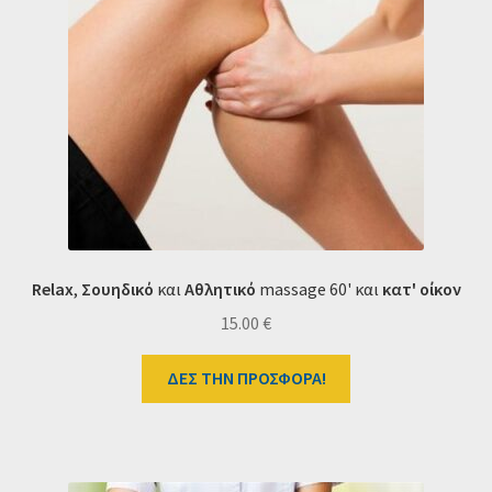
Ταμείο
HOME
Relax
,
Σουηδικό
και
Aθλητικό
massage 60' και
κατ' οίκον
15.00
€
ΔΕΣ ΤΗΝ ΠΡΟΣΦΟΡΑ!