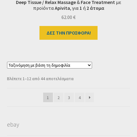
Deep Tissue /
Relax
Massage
&
Face Treatment
με
προϊόντα
Apivita
,
για
1
ή
2 άτομα
62.00
€
ΔΕΣ ΤΗΝ ΠΡΟΣΦΟΡΑ!
Sorted
Βλέπετε 1–12 από 44 αποτελέσματα
by
popularity
1
2
3
4
ebay