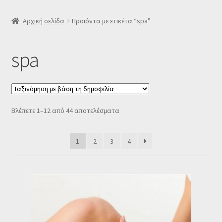
SLIDER
Αρχική σελίδα
Προϊόντα με ετικέτα “spa”
Subscription Settings
spa
Δελτίο νέων
Επιβεβαίωση εγγραφής στο Newsletter του Dealistas.gr
Sorted
Βλέπετε 1–12 από 44 αποτελέσματα
by
Επικοινωνία
popularity
1
2
3
4
Καλάθι
Κατάστημα
Ο λογαριασμός μου