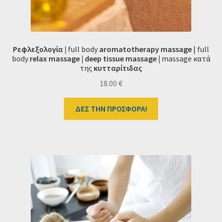
Ρεφλεξολογία |
full body
aromatotherapy
massage
|
full
body
relax
massage |
deep tissue massage |
massage κατά
της
κυτταρίτιδας
18.00
€
ΔΕΣ ΤΗΝ ΠΡΟΣΦΟΡΑ!