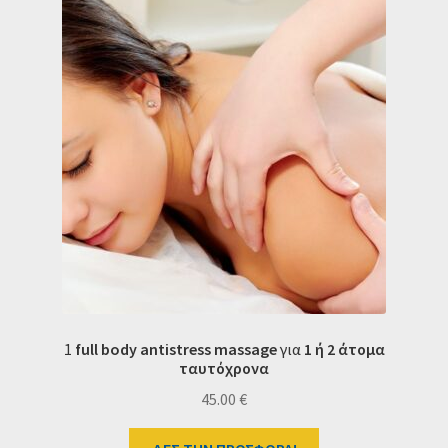
1
full body
a
ntistress massage
για
1 ή 2 άτομα
ταυτόχρονα
45.00
€