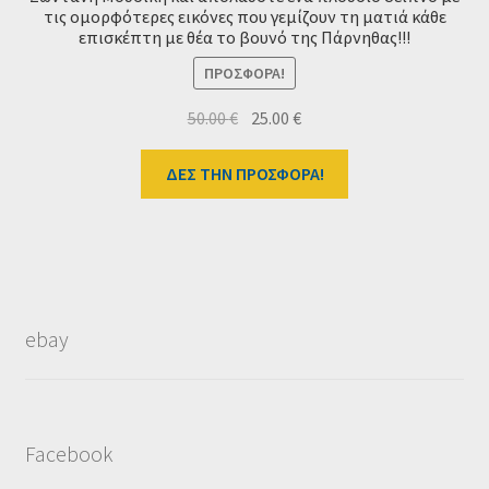
τις ομορφότερες εικόνες που γεμίζουν τη ματιά κάθε
επισκέπτη με θέα το βουνό της Πάρνηθας!!!
ΠΡΟΣΦΟΡΆ!
Original
Η
50.00
€
25.00
€
price
τρέχουσα
was:
τιμή
ΔΕΣ ΤΗΝ ΠΡΟΣΦΟΡΑ!
50.00 €.
είναι:
25.00 €.
ebay
Facebook