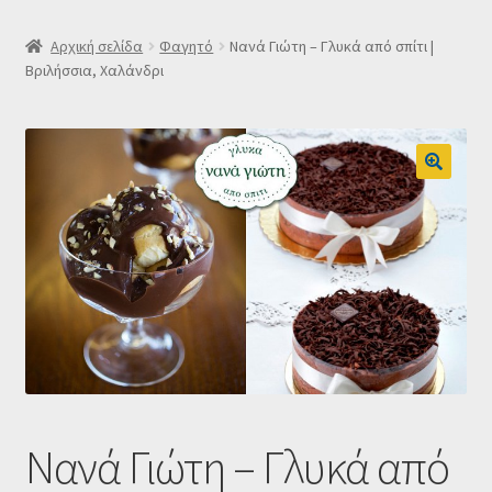
SLIDER
Αρχική σελίδα
Φαγητό
Νανά Γιώτη – Γλυκά από σπίτι |
Βριλήσσια, Χαλάνδρι
Subscription Settings
Δελτίο νέων
Επιβεβαίωση εγγραφής στο Newsletter του Dealistas.gr
Επικοινωνία
Καλάθι
Κατάστημα
Νανά Γιώτη – Γλυκά από
Ο λογαριασμός μου