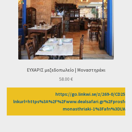
ΕΥΧΑΡΙΣ μεζεδοπωλείο | Μοναστηράκι
58.00
€
https://go.linkwi.se/z/269-0/CD2589/
lnkurl=https%3A%2F%2Fwww.dealsafari.gr%2Fprosfore
monasthriaki-1%3Fafn%3DLW