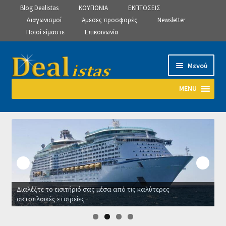
Blog Dealistas
ΚΟΥΠΟΝΙΑ
ΕΚΠΤΩΣΕΙΣ
Διαγωνισμοί
Άμεσες προσφορές
Newsletter
Ποιοί είμαστε
Επικοινωνία
Απευθείας
Μετάβαση
Μενού
μετάβαση
σε
στην
περιεχόμενο
MENU
πλοήγηση
Αρχική
Manage Subscriptions
Manage Subscriptions
Διαλέξτε το εισιτήριό σας μέσα από τις καλύτερες
Manage Subscriptions
ακτοπλοϊκές εταιρείες
Ο
Newsletter