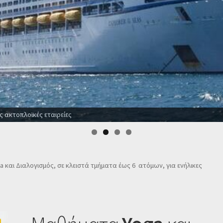
είες
 και Διαλογισμός, σε κλειστά τμήματα έως 6 ατόμων, για ενήλικες