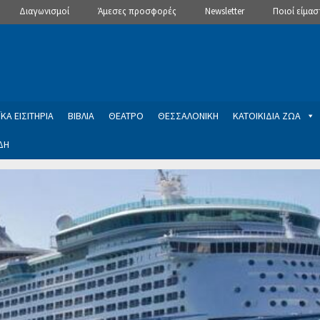
Διαγωνισμοί
Άμεσες προσφορές
Newsletter
Ποιοί είμασ
ΚΑ ΕΙΣΙΤΗΡΙΑ
ΒΙΒΛΙΑ
ΘΕΑΤΡΟ
ΘΕΣΣΑΛΟΝΙΚΗ
ΚΑΤΟΙΚΙΔΙΑ ΖΩΑ
ΔΗ
ptions
Manage Subscriptions
Newsletter
SLIDER
ση εγγραφής στο Newsletter του Dealistas.gr
Επικοινωνία
Καλά
ME