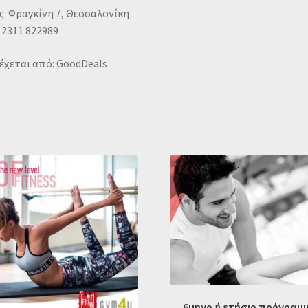
: Φραγκίνη 7, Θεσσαλονίκη
 2311 822989
έχεται από: GoodDeals
6μηνο
ή
ετήσιο πρόγραμ