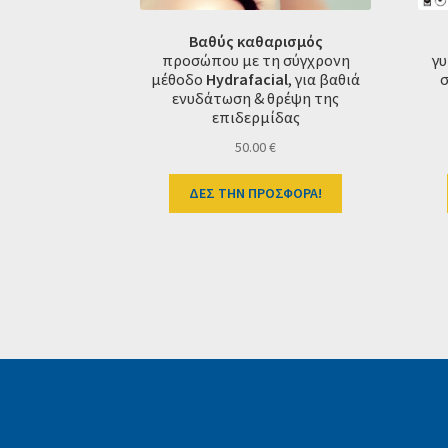
Βαθύς καθαρισμός
προσώπου
με τη σύγχρονη
γ
μέθοδο
Hydrafacial
, για βαθιά
ενυδάτωση & θρέψη της
επιδερμίδας
50.00
€
ΔΕΣ ΤΗΝ ΠΡΟΣΦΟΡΑ!