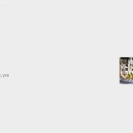
ν
, για