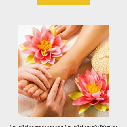
1 συνεδρία
Detox Foot Spa
& συνεδρία
Ρεφλεξολογίας