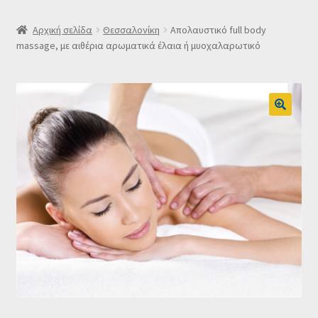
SLIDER
Αρχική σελίδα
Θεσσαλονίκη
Απολαυστικό full body
massage, με αιθέρια αρωματικά έλαια ή μυοχαλαρωτικό
Subscription Settings
Δελτίο νέων
Επιβεβαίωση εγγραφής στο Newsletter του Dealistas.gr
Επικοινωνία
Καλάθι
Κατάστημα
Ο λογαριασμός μου