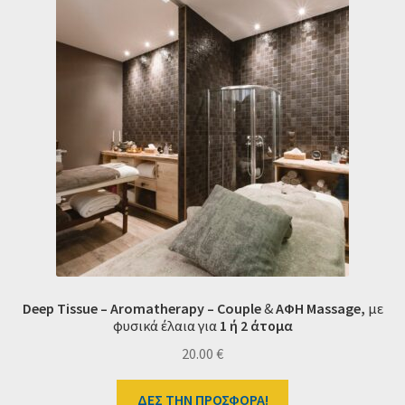
Deep Tissue
–
Aromatherapy – Couple
&
ΑΦΗ Massage,
με
φυσικά έλαια
για
1 ή 2 άτομα
20.00
€
ΔΕΣ ΤΗΝ ΠΡΟΣΦΟΡΑ!