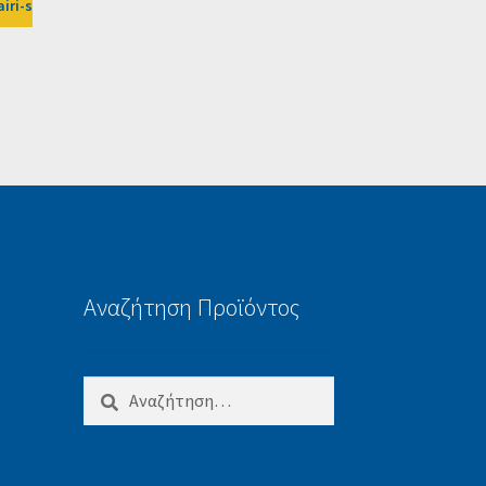
airi-sarri-vrilissia-1%3Fafn%3DLW
Αναζήτηση Προϊόντος
Αναζήτηση
για: