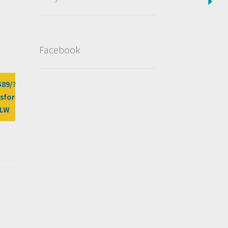
Facebook
589/?
sfores%2Fdeal%2Fyia-
DLW