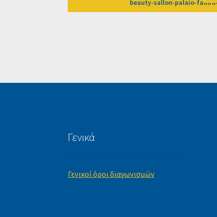
beauty-sallon-palaio-falh
Γενικά
Γενικοί όροι διαγωνισμών