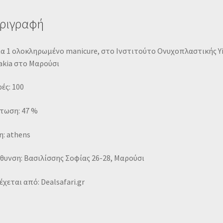
ριγραφή
ια 1 ολοκληρωμένο manicure, στο Ινστιτούτο Ονυχοπλαστικής Y
akia στο Μαρούσι
ές: 100
τωση: 47 %
: athens
θυνση: Βασιλίσσης Σοφίας 26-28, Μαρούσι
χεται από: Dealsafari.gr