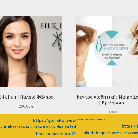
Silk Hair | Παλαιό Φάληρο
Κέντρο Αισθητικής Μαίρη Σ
| Βριλήσσια
250.00
€
30.00
€
https://go.linkwi.se/z/269-0/CD2589/?
69-0/CD2589/?
https://
nkurl=https%3A%2F%2Fwww.dealsafari.gr%2Fprosfores%2Fdeal%2Fsil
%2Fprosfores%2Fdeal%2Fthavma-
lnkurl=https%3A%2F%2Fwww
hair-palaio-faliro-2%3Fafn%3DLW