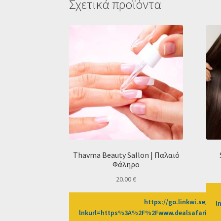
Σχετικά προϊόντα
Thavma Beauty Sallon | Παλαιό
Φάληρο
20.00
€
https://go.linkwi.se/z/2
l
lnkurl=https%3A%2F%2Fwww.dealsafari.gr