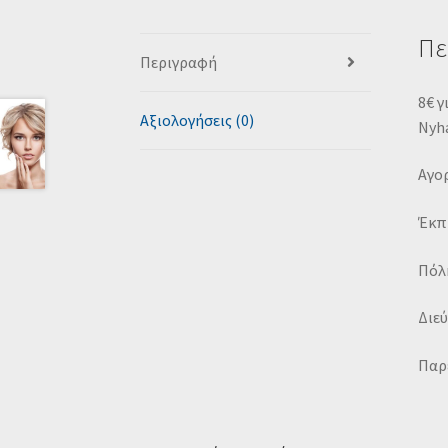
Πε
Περιγραφή
8€ γ
Αξιολογήσεις (0)
Nyh
Αγορ
Έκπ
Πόλη
Διεύ
Παρέ