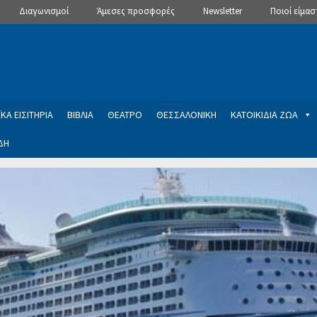
Διαγωνισμοί
Άμεσες προσφορές
Newsletter
Ποιοί είμασ
ΚΑ ΕΙΣΙΤΗΡΙΑ
ΒΙΒΛΙΑ
ΘΕΑΤΡΟ
ΘΕΣΣΑΛΟΝΙΚΗ
ΚΑΤΟΙΚΙΔΙΑ ΖΩΑ
ΔΗ
ptions
Manage Subscriptions
Newsletter
SLIDER
ση εγγραφής στο Newsletter του Dealistas.gr
Επικοινωνία
Καλά
ME