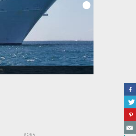
 για όλο το χρόνο
ebay