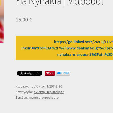
Yia Nyhakia | Μαρούσι
15.00
€
https://go.linkwi.se/z/269-0/CD2
lnkurl=https%3A%2F%2Fwww.dealsafari.gr%2Fpro
nyhakia-marousi-1%3Fafn%3
Κωδικός προϊόντος:
b297-1f36
Κατηγορία:
Υγιεινή Περιποίηση
Ετικέτα:
manicure-pedicure