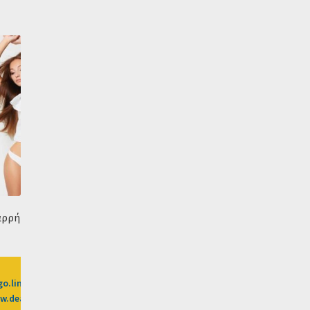
αρρή
go.linkwi.se/z/269-0/CD2589/?
k-
.dealsafari.gr%2Fprosfores%2Fdeal%2Fkentro-