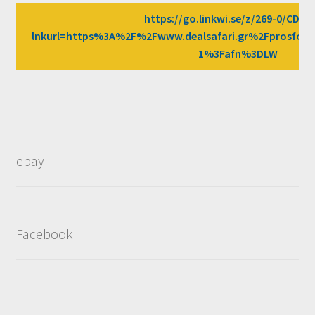
https://go.linkwi.se/z/269-0/CD25
lnkurl=https%3A%2F%2Fwww.dealsafari.gr%2Fprosfores
1%3Fafn%3DLW
ebay
Facebook