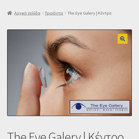
SLIDER
Αρχική σελίδα
Προϊόντα
The Eye Galery | Κέντρο
Subscription Settings
Δελτίο νέων
Επιβεβαίωση εγγραφής στο Newsletter του Dealistas.gr
Επικοινωνία
Καλάθι
Κατάστημα
Ο λογαριασμός μου
The Eye Galery | Κέντρο