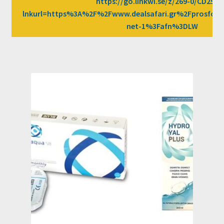
https://go.linkwi.se/z/269-0/CD2589
lnkurl=https%3A%2F%2Fwww.dealsafari.gr%2Fprosfore
net-1%3Fafn%3DLW