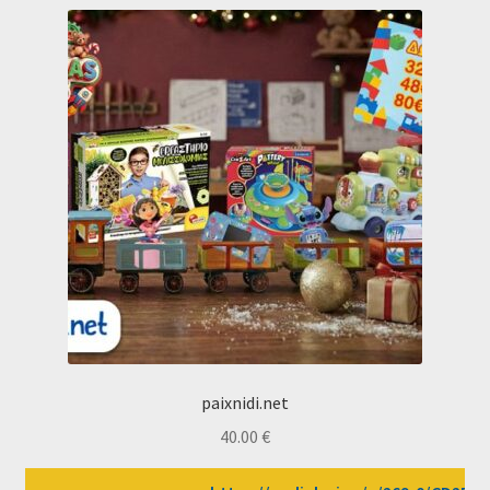
paixnidi.net
40.00
€