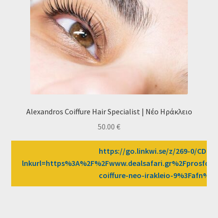
Alexandros Coiffure Hair Specialist | Νέο Ηράκλειο
50.00
€
https://go.linkwi.se/z/269-0/CD258
lnkurl=https%3A%2F%2Fwww.dealsafari.gr%2Fprosfore
coiffure-neo-irakleio-9%3Fafn%3