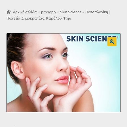
SLIDER
Αρχική σελίδα
prosopo
Skin Science – Θεσσαλονίκη |
Πλατεία Δημοκρατίας, Καρόλου Ντηλ
Subscription Settings
Δελτίο νέων
Επιβεβαίωση εγγραφής στο Newsletter του Dealistas.gr
Επικοινωνία
Καλάθι
Κατάστημα
Ο λογαριασμός μου