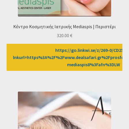
Κέντρο Κοσμητικής Ιατρικής Mediaspis | Περιστέρι
320.00
€
https://go.linkwi.se/z/269-0/CD2589
lnkurl=https%3A%2F%2Fwww.dealsafari.gr%2Fprosfor
mediaspis8%3Fafn%3DLW