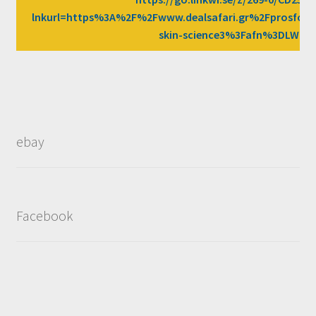
lnkurl=https%3A%2F%2Fwww.dealsafari.gr%2Fprosfor
skin-science3%3Fafn%3DLW
ebay
Facebook