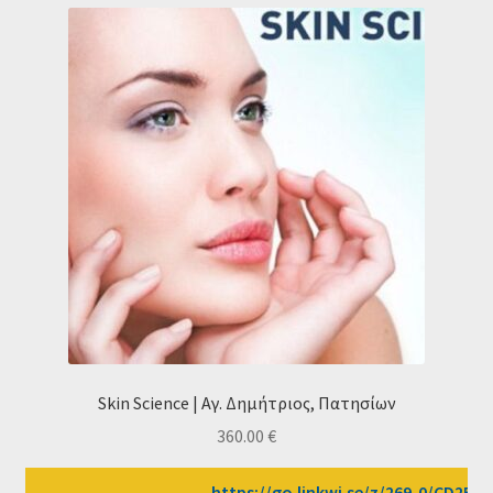
Skin Science | Αγ. Δημήτριος, Πατησίων
360.00
€
https://go.linkwi.se/z/269-0/CD2589