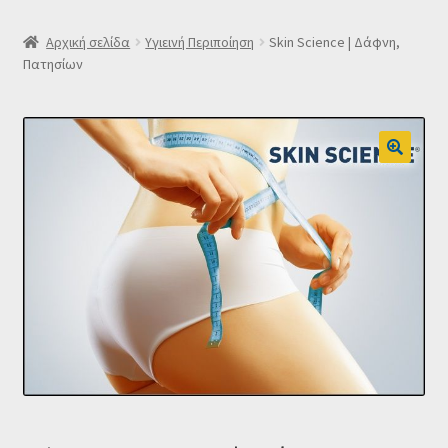
SLIDER
Αρχική σελίδα
Υγιεινή Περιποίηση
Skin Science | Δάφνη,
Πατησίων
Subscription Settings
Δελτίο νέων
Επιβεβαίωση εγγραφής στο Newsletter του Dealistas.gr
Επικοινωνία
Καλάθι
Κατάστημα
Ο λογαριασμός μου