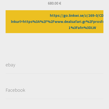
680.00
€
https://go.linkwi.se/z/269-0/CD25
lnkurl=https%3A%2F%2Fwww.dealsafari.gr%2Fprosfores
1%3Fafn%3DLW
ebay
Facebook