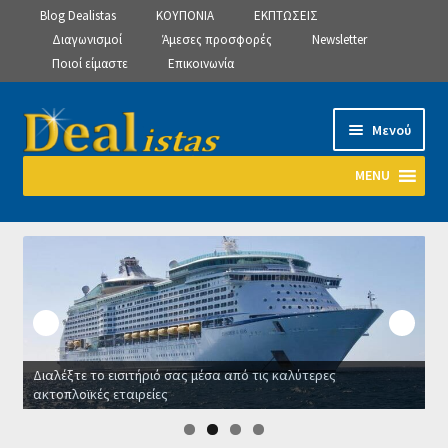
Blog Dealistas
ΚΟΥΠΟΝΙΑ
ΕΚΠΤΩΣΕΙΣ
Διαγωνισμοί
Άμεσες προσφορές
Newsletter
Ποιοί είμαστε
Επικοινωνία
Απευθείας
Μετάβαση
Μενού
μετάβαση
σε
στην
περιεχόμενο
MENU
πλοήγηση
Αρχική
Manage Subscriptions
Manage Subscriptions
Διαλέξτε το εισιτήριό σας μέσα από τις καλύτερες
Manage Subscriptions
ακτοπλοϊκές εταιρείες
Ο
Newsletter