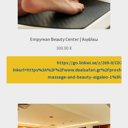
Empyrean Beauty Center | Αιγάλεω
300.00
€
https://go.linkwi.se/z/269-0/CD258
lnkurl=https%3A%2F%2Fwww.dealsafari.gr%2Fprosfor
massage-and-beauty-aigaleo-1%3Faf