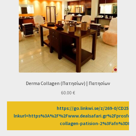
Derma Collagen (Πατησίων) | Πατησίων
60.00
€
https://go.linkwi.se/z/269-0/CD2589/
lnkurl=https%3A%2F%2Fwww.dealsafari.gr%2Fprosfor
collagen-patision-2%3Fafn%3DLW