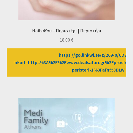
Nails4You – Περιστέρι | Περιστέρι
18.00
€
https://go.linkwi.se/z/269-0/CD258
lnkurl=https%3A%2F%2Fwww.dealsafari.gr%2Fprosfore
peristeri-1%3Fafn%3DLW