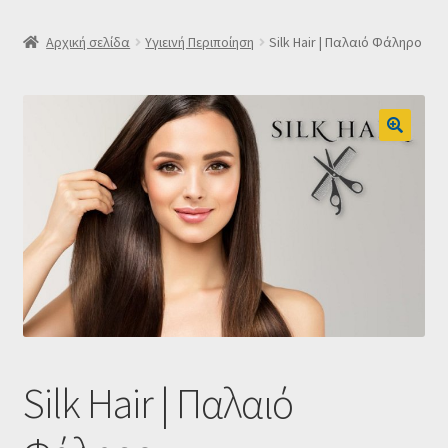
SLIDER
Αρχική σελίδα
Υγιεινή Περιποίηση
Silk Hair | Παλαιό Φάληρο
Subscription Settings
Δελτίο νέων
Επιβεβαίωση εγγραφής στο Newsletter του Dealistas.gr
Επικοινωνία
Καλάθι
Κατάστημα
Silk Hair | Παλαιό
Ο λογαριασμός μου