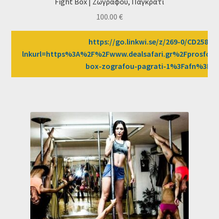
Fight Box | Ζωγράφου, Παγκράτι
100.00
€
https://go.linkwi.se/z/269-0/CD2589/?
lnkurl=https%3A%2F%2Fwww.dealsafari.gr%2Fprosfore
box-zografou-pagrati-1%3Fafn%3DL