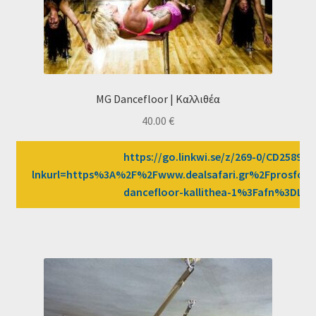
MG Dancefloor | Καλλιθέα
40.00
€
https://go.linkwi.se/z/269-0/CD2589/?
lnkurl=https%3A%2F%2Fwww.dealsafari.gr%2Fprosfor
dancefloor-kallithea-1%3Fafn%3DLW