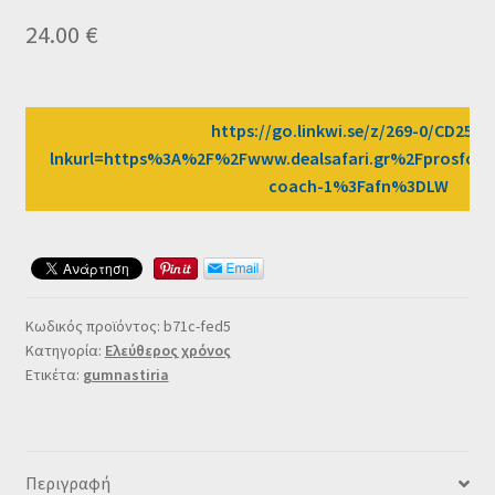
Ταμείο
24.00
€
HOME
https://go.linkwi.se/z/269-0/CD2589
lnkurl=https%3A%2F%2Fwww.dealsafari.gr%2Fprosfore
coach-1%3Fafn%3DLW
Κωδικός προϊόντος:
b71c-fed5
Κατηγορία:
Ελεύθερος χρόνος
Ετικέτα:
gumnastiria
Περιγραφή