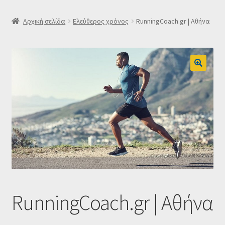
SLIDER
Αρχική σελίδα
Ελεύθερος χρόνος
RunningCoach.gr | Αθήνα
Subscription Settings
Δελτίο νέων
Επιβεβαίωση εγγραφής στο Newsletter του Dealistas.gr
Επικοινωνία
Καλάθι
Κατάστημα
RunningCoach.gr | Αθήνα
Ο λογαριασμός μου