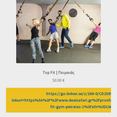
Top Fit | Πειραιάς
50.00
€
https://go.linkwi.se/z/269-0/CD2589/?
lnkurl=https%3A%2F%2Fwww.dealsafari.gr%2Fprosfor
fit-gym-peiraias-1%3Fafn%3DLW