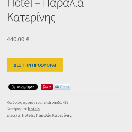
Hotel – Παραλία
Ταμείο
Κατερίνης
HOME
440.00
€
ΔΕΣ ΤΗΝ ΠΡΟΣΦΟΡΑ!
Κωδικός προϊόντος:
Ekdromi51739
Κατηγορία:
hotels
Ετικέτα:
hotels, Παραλία Κατερίνης,