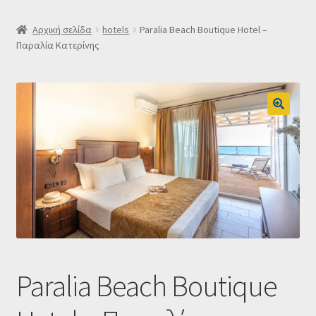
SLIDER
Αρχική σελίδα
hotels
Paralia Beach Boutique Hotel –
Παραλία Κατερίνης
Subscription Settings
Δελτίο νέων
Επιβεβαίωση εγγραφής στο Newsletter του Dealistas.gr
Επικοινωνία
Καλάθι
Κατάστημα
Paralia Beach Boutique
Ο λογαριασμός μου