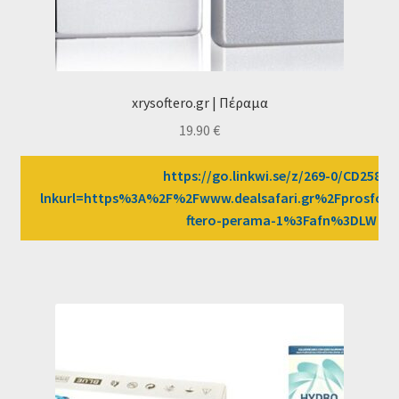
xrysoftero.gr | Πέραμα
19.90
€
https://go.linkwi.se/z/269-0/CD2589/
lnkurl=https%3A%2F%2Fwww.dealsafari.gr%2Fprosfore
ftero-perama-1%3Fafn%3DLW