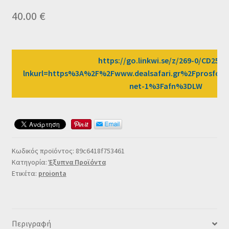
Ταμείο
40.00
€
HOME
https://go.linkwi.se/z/269-0/CD2589
lnkurl=https%3A%2F%2Fwww.dealsafari.gr%2Fprosfore
net-1%3Fafn%3DLW
Κωδικός προϊόντος:
89c6418f753461
Κατηγορία:
Έξυπνα Προϊόντα
Ετικέτα:
proionta
Περιγραφή