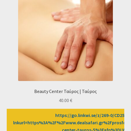
Beauty Center Ταύρος | Ταύρος
40.00
€
https://go.linkwi.se/z/269-0/CD2589/
lnkurl=https%3A%2F%2Fwww.dealsafari.gr%2Fprosfor
center-tauros-5%3Fafn%3DLW