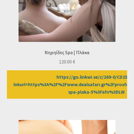
Νηρηίδες Spa | Πλάκα
120.00
€
https://go.linkwi.se/z/269-0/CD2589
lnkurl=https%3A%2F%2Fwww.dealsafari.gr%2Fprosfores
spa-plaka-5%3Fafn%3DLW