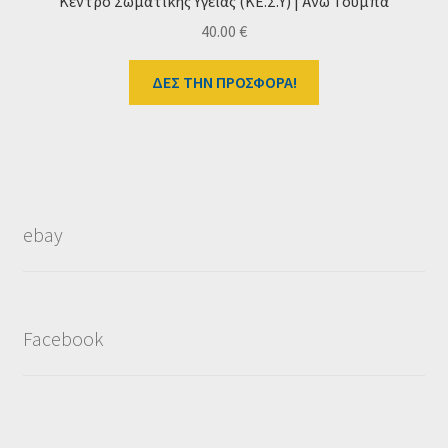
Κέντρο Σωματικής Υγείας (ΚΕ.Σ.Υ) | Άνω Τούμπα
40.00
€
ΔΕΣ ΤΗΝ ΠΡΟΣΦΟΡΑ!
ebay
Facebook