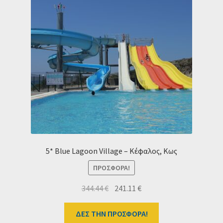
5* Blue Lagoon Village – Κέφαλος, Κως
ΠΡΟΣΦΟΡΆ!
Original
Η
344.44
€
241.11
€
price
τρέχουσα
was:
τιμή
ΔΕΣ ΤΗΝ ΠΡΟΣΦΟΡΑ!