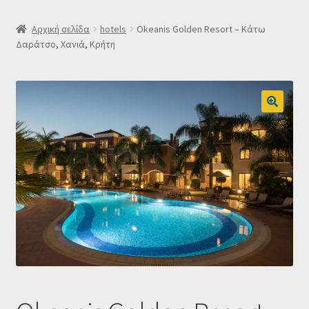
SLIDER
Αρχική σελίδα
hotels
Okeanis Golden Resort – Κάτω
Δαράτσο, Χανιά, Κρήτη
Subscription Settings
Δελτίο νέων
Επιβεβαίωση εγγραφής στο Newsletter του Dealistas.gr
Επικοινωνία
Καλάθι
Κατάστημα
Ο λογαριασμός μου