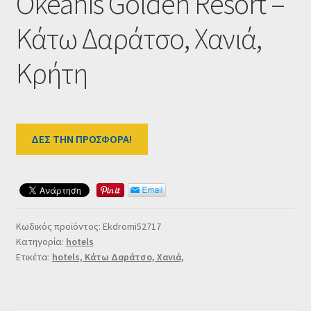
Okeanis Golden Resort –
Ταμείο
Κάτω Δαράτσο, Χανιά,
HOME
Κρήτη
ΔΕΣ ΤΗΝ ΠΡΟΣΦΟΡΑ!
Κωδικός προϊόντος:
Ekdromi52717
Κατηγορία:
hotels
Ετικέτα:
hotels, Κάτω Δαράτσο, Χανιά,