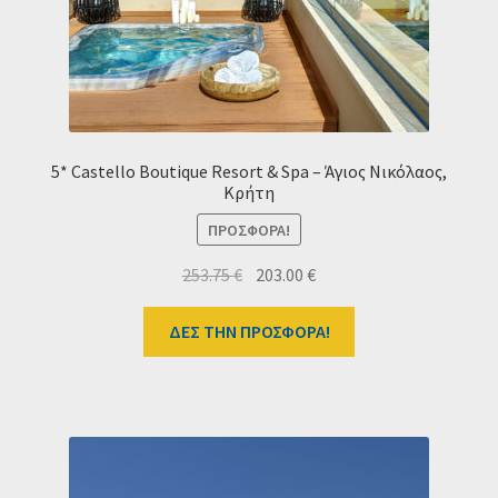
5* Castello Boutique Resort & Spa – Άγιος Νικόλαος,
Κρήτη
ΠΡΟΣΦΟΡΆ!
Original
Η
253.75
€
203.00
€
price
τρέχουσα
was:
τιμή
ΔΕΣ ΤΗΝ ΠΡΟΣΦΟΡΑ!
253.75 €.
είναι:
203.00 €.