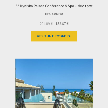
5* Kyniska Palace Conference & Spa – Μυστράς
ΠΡΟΣΦΟΡΆ!
Original
Η
204.89
€
153.67
€
price
τρέχουσα
was:
τιμή
ΔΕΣ ΤΗΝ ΠΡΟΣΦΟΡΑ!
204.89 €.
είναι:
153.67 €.