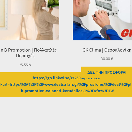
an B Promotion | Πολλαπλές
GK Clima | Θεσσαλονίκη
Περιοχές
30.00
€
70.00
€
ΔΕΣ ΤΗΝ ΠΡΟΣΦΟΡΑ!
https://go.linkwi.se/z/269-0/CD2589/?
nkurl=https%3A%2F%2Fwww.dealsafari.gr%2Fprosfores%2Fdeal%2Fpl
b-promotion-xalandri-korudallos-1%3Fafn%3DLW