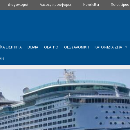
Διαγωνισμοί
Άμεσες προσφορές
Newsletter
Ποιοί είμασ
ΚΑ ΕΙΣΙΤΗΡΙΑ
ΒΙΒΛΙΑ
ΘΕΑΤΡΟ
ΘΕΣΣΑΛΟΝΙΚΗ
ΚΑΤΟΙΚΙΔΙΑ ΖΩΑ
ΔΗ
ptions
Manage Subscriptions
Newsletter
SLIDER
ση εγγραφής στο Newsletter του Dealistas.gr
Επικοινωνία
Καλά
ME