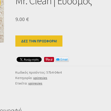
Mr. Clean | Εύοσμος
9.00
€
ΔΕΣ ΤΗΝ ΠΡΟΣΦΟΡΑ!
Κωδικός προϊόντος:
57b4-04e4
Κατηγορία:
upiresies
Ετικέτα:
upiresies
ριγραφή