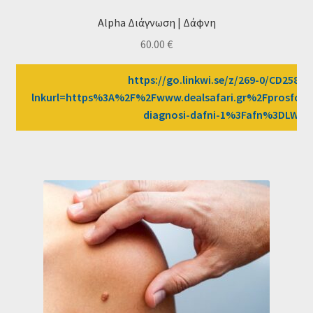
Alpha Διάγνωση | Δάφνη
60.00
€
https://go.linkwi.se/z/269-0/CD2589/
lnkurl=https%3A%2F%2Fwww.dealsafari.gr%2Fprosfore
diagnosi-dafni-1%3Fafn%3DLW