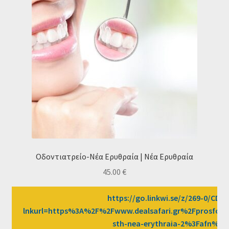
Οδοντιατρείο-Νέα Ερυθραία | Νέα Ερυθραία
45.00
€
https://go.linkwi.se/z/269-0/CD25
lnkurl=https%3A%2F%2Fwww.dealsafari.gr%2Fprosfore
sth-nea-erythraia-2%3Fafn%3