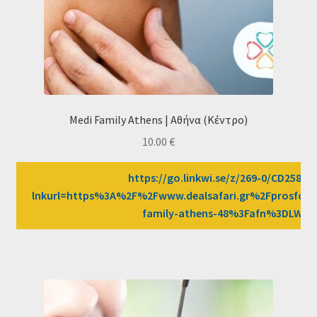
Medi Family Athens | Αθήνα (Κέντρο)
10.00
€
https://go.linkwi.se/z/269-0/CD2589/?
lnkurl=https%3A%2F%2Fwww.dealsafari.gr%2Fprosfor
family-athens-48%3Fafn%3DLW