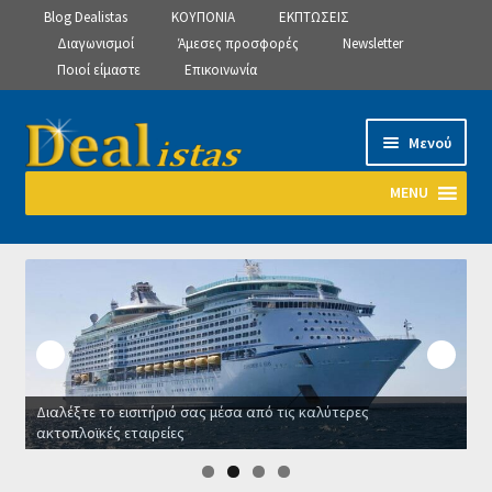
Blog Dealistas
ΚΟΥΠΟΝΙΑ
ΕΚΠΤΩΣΕΙΣ
Διαγωνισμοί
Άμεσες προσφορές
Newsletter
Ποιοί είμαστε
Επικοινωνία
Απευθείας
Μετάβαση
Μενού
μετάβαση
σε
στην
περιεχόμενο
MENU
πλοήγηση
Αρχική
Manage Subscriptions
Manage Subscriptions
Διαλέξτε το εισιτήριό σας μέσα από τις καλύτερες
Manage Subscriptions
ακτοπλοϊκές εταιρείες
Ο
Newsletter