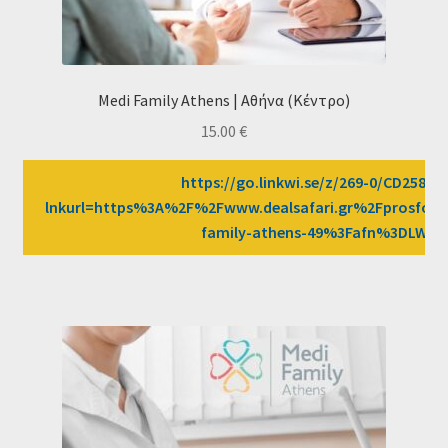
Medi Family Athens | Αθήνα (Κέντρο)
15.00
€
https://go.linkwi.se/z/269-0/CD2589/?
lnkurl=https%3A%2F%2Fwww.dealsafari.gr%2Fprosfor
family-athens-49%3Fafn%3DLW