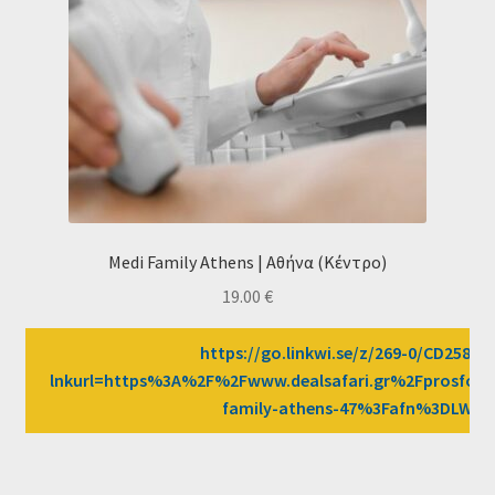
Medi Family Athens | Αθήνα (Κέντρο)
19.00
€
https://go.linkwi.se/z/269-0/CD2589/?
lnkurl=https%3A%2F%2Fwww.dealsafari.gr%2Fprosfor
family-athens-47%3Fafn%3DLW