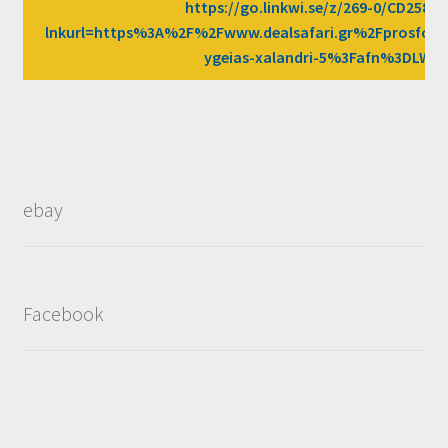
https://go.linkwi.se/z/269-0/CD2589/
lnkurl=https%3A%2F%2Fwww.dealsafari.gr%2Fprosfore
ygeias-xalandri-5%3Fafn%3DLW
ebay
Facebook