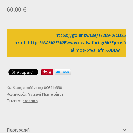
Ταμείο
60.00
€
HOME
https://go.linkwi.se/z/269-0/CD2589/
lnkurl=https%3A%2F%2Fwww.dealsafari.gr%2Fprosfore
alimos-6%3Fafn%3DLW
Κωδικός προϊόντος:
8064-b998
Κατηγορία:
Υγιεινή Περιποίηση
Ετικέτα:
prosopo
Περιγραφή