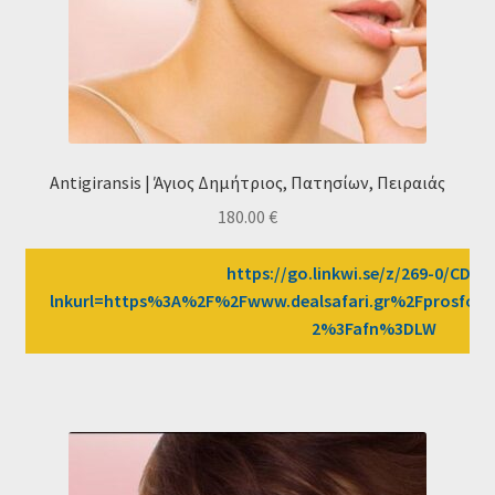
Antigiransis | Άγιος Δημήτριος, Πατησίων, Πειραιάς
180.00
€
https://go.linkwi.se/z/269-0/CD25
lnkurl=https%3A%2F%2Fwww.dealsafari.gr%2Fprosfores
2%3Fafn%3DLW