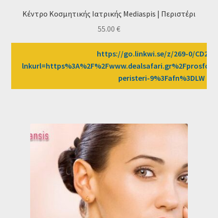
Κέντρο Κοσμητικής Ιατρικής Mediaspis | Περιστέρι
55.00
€
https://go.linkwi.se/z/269-0/CD258
lnkurl=https%3A%2F%2Fwww.dealsafari.gr%2Fprosfore
peristeri-9%3Fafn%3DLW