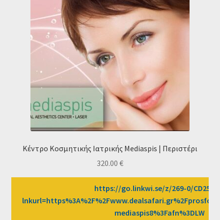
Κέντρο Κοσμητικής Ιατρικής Mediaspis | Περιστέρι
320.00
€
https://go.linkwi.se/z/269-0/CD2589
lnkurl=https%3A%2F%2Fwww.dealsafari.gr%2Fprosfor
mediaspis8%3Fafn%3DLW