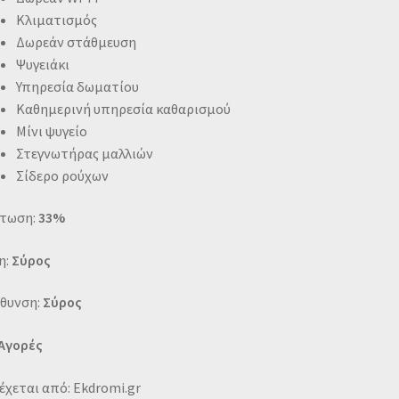
Κλιματισμός
Δωρεάν στάθμευση
Ψυγειάκι
Υπηρεσία δωματίου
Καθημερινή υπηρεσία καθαρισμού
Μίνι ψυγείο
Στεγνωτήρας μαλλιών
Σίδερο ρούχων
τωση:
33%
η:
Σύρος
ύθυνση:
Σύρος
 Αγορές
χεται από: Ekdromi.gr