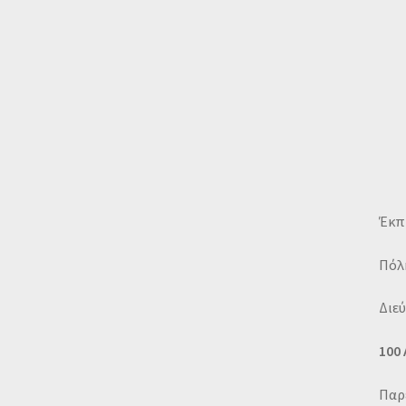
Έκπ
Πόλ
Διε
100
Παρέ