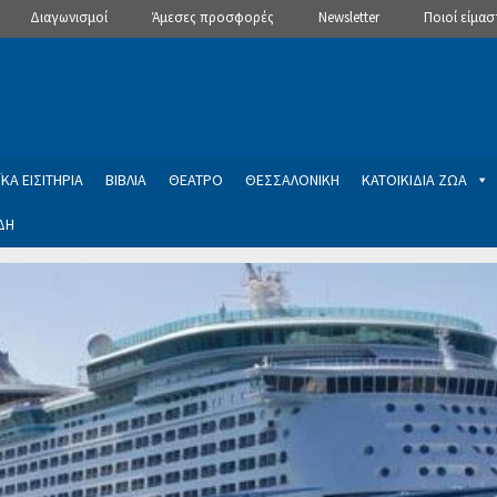
Διαγωνισμοί
Άμεσες προσφορές
Newsletter
Ποιοί είμασ
ΚΑ ΕΙΣΙΤΗΡΙΑ
ΒΙΒΛΙΑ
ΘΕΑΤΡΟ
ΘΕΣΣΑΛΟΝΙΚΗ
ΚΑΤΟΙΚΙΔΙΑ ΖΩΑ
ΔΗ
ptions
Manage Subscriptions
Newsletter
SLIDER
ση εγγραφής στο Newsletter του Dealistas.gr
Επικοινωνία
Καλά
ME