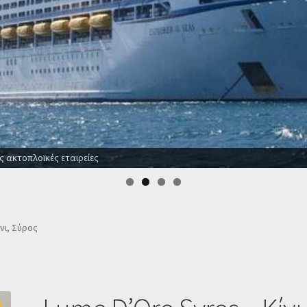
 το χρόνο
νι, Σύρος