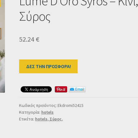
Lume D’Oro Syros – Κίνι
Σύρος
52.24
€
ΔΕΣ ΤΗΝ ΠΡΟΣΦΟΡΑ!
Κωδικός προϊόντος:
Ekdromi52415
Κατηγορία:
hotels
Ετικέτα:
hotels, Σύρος,