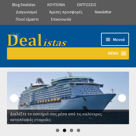
Blog Dealistas
ΚΟΥΠΟΝΙΑ
ΕΚΠΤΩΣΕΙΣ
Διαγωνισμοί
Άμεσες προσφορές
Newsletter
Ποιοί είμαστε
Επικοινωνία
Απευθείας
Μετάβαση
Μενού
μετάβαση
σε
στην
περιεχόμενο
MENU
πλοήγηση
Αρχική
Manage Subscriptions
Manage Subscriptions
Διαλέξτε το εισιτήριό σας μέσα από τις καλύτερες
Manage Subscriptions
ακτοπλοϊκές εταιρείες
Οι κ
Newsletter