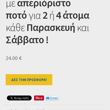
με
απεριόριστο
Ταμείο
ποτό
για
2
ή
4 άτομα
HOME
κάθε
Παρασκευή
και
Σάββατο !
24.00
€
ΔΕΣ ΤΗΝ ΠΡΟΣΦΟΡΑ!