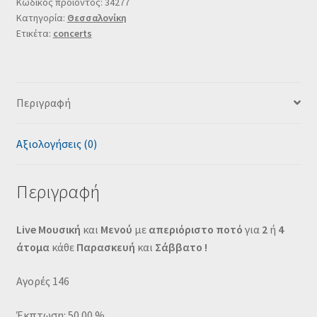
Κωδικός προϊόντος:
34277
Κατηγορία:
Θεσσαλονίκη
Ετικέτα:
concerts
Περιγραφή
Αξιολογήσεις (0)
Περιγραφή
Live Μουσική
και
Μενού
με
απεριόριστο ποτό
για
2
ή
4
άτομα
κάθε
Παρασκευή
και
Σάββατο !
Αγορές 146
Έκπτωση: 50.00 %