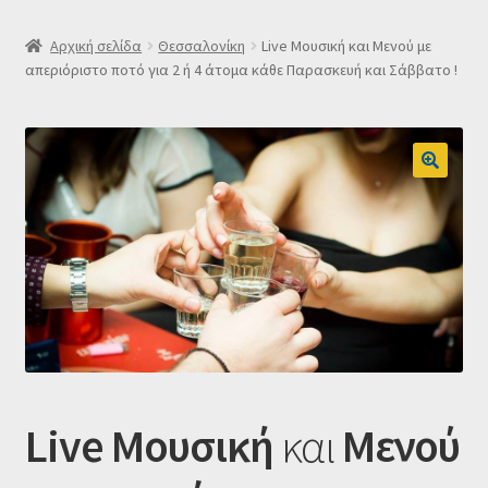
SLIDER
Αρχική σελίδα
Θεσσαλονίκη
Live Μουσική και Μενού με
απεριόριστο ποτό για 2 ή 4 άτομα κάθε Παρασκευή και Σάββατο !
Subscription Settings
Δελτίο νέων
Επιβεβαίωση εγγραφής στο Newsletter του Dealistas.gr
Επικοινωνία
Καλάθι
Κατάστημα
Live Μουσική
και
Μενού
Ο λογαριασμός μου