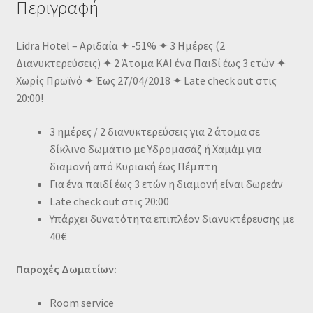
Περιγραφή
Lidra Hotel – Αριδαία ✦ -51% ✦ 3 Ημέρες (2
Διανυκτερεύσεις) ✦ 2 Άτομα ΚΑΙ ένα Παιδί έως 3 ετών ✦
Χωρίς Πρωϊνό ✦ Έως 27/04/2018 ✦ Late check out στις
20:00!
3 ημέρες / 2 διανυκτερεύσεις για 2 άτομα σε
δίκλινο δωμάτιο με Υδρομασάζ ή Χαμάμ για
διαμονή από Κυριακή έως Πέμπτη
Για ένα παιδί έως 3 ετών η διαμονή είναι δωρεάν
Late check out στις 20:00
Υπάρχει δυνατότητα επιπλέον διανυκτέρευσης με
40€
Παροχές Δωματίων:
Room service