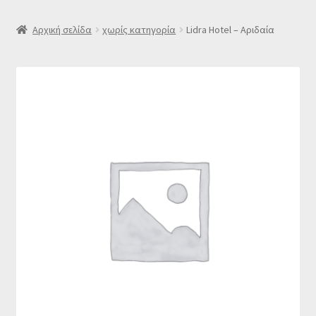
SLIDER
Αρχική σελίδα
χωρίς κατηγορία
Lidra Hotel – Αριδαία
Subscription Settings
Δελτίο νέων
Επιβεβαίωση εγγραφής στο Newsletter του Dealistas.gr
Επικοινωνία
Καλάθι
Κατάστημα
Ο λογαριασμός μου