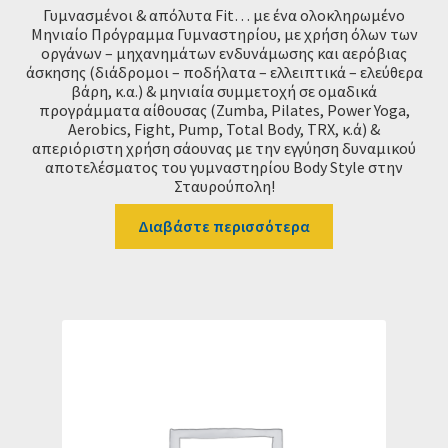
Γυμνασμένοι & απόλυτα Fit… με ένα ολοκληρωμένο
Μηνιαίο Πρόγραμμα Γυμναστηρίου, με χρήση όλων των
οργάνων – μηχανημάτων ενδυνάμωσης και αερόβιας
άσκησης (διάδρομοι – ποδήλατα – ελλειπτικά – ελεύθερα
βάρη, κ.α.) & μηνιαία συμμετοχή σε ομαδικά
προγράμματα αίθουσας (Ζumba, Pilates, Power Yoga,
Aerobics, Fight, Pump, Total Body, TRX, κ.ά) &
απεριόριστη χρήση σάουνας με την εγγύηση δυναμικού
αποτελέσματος του γυμναστηρίου Body Style στην
Σταυρούπολη!
Διαβάστε περισσότερα