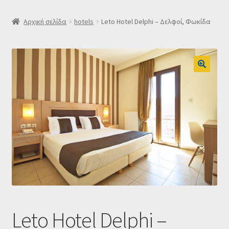
SLIDER
Αρχική σελίδα
hotels
Leto Hotel Delphi – Δελφοί, Φωκίδα
Subscription Settings
Δελτίο νέων
Επιβεβαίωση εγγραφής στο Newsletter του Dealistas.gr
Επικοινωνία
Καλάθι
Κατάστημα
Ο λογαριασμός μου
Leto Hotel Delphi –