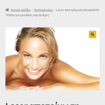
SLIDER
Αρχική σελίδα
Θεσσαλονίκη
Laser αποτρίχωση Alexandrite
755nm για γυναίκες και άνδρες
Subscription Settings
Δελτίο νέων
Επιβεβαίωση εγγραφής στο Newsletter του Dealistas.gr
Επικοινωνία
Καλάθι
Κατάστημα
Ο λογαριασμός μου