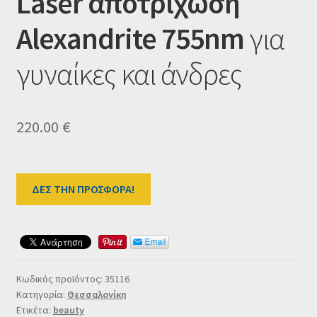
Laser αποτρίχωση
Ταμείο
Alexandrite 755nm
για
HOME
γυναίκες και άνδρες
220.00
€
ΔΕΣ ΤΗΝ ΠΡΟΣΦΟΡΑ!
Κωδικός προϊόντος:
35116
Κατηγορία:
Θεσσαλονίκη
Ετικέτα:
beauty