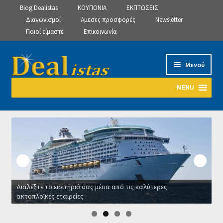
Blog Dealistas
ΚΟΥΠΟΝΙΑ
ΕΚΠΤΩΣΕΙΣ
Διαγωνισμοί
Άμεσες προσφορές
Newsletter
Ποιοί είμαστε
Επικοινωνία
Απευθείας
Μετάβαση
Μενού
μετάβαση
σε
στην
περιεχόμενο
MENU
πλοήγηση
Αρχική
Manage Subscriptions
Manage Subscriptions
Διαλέξτε το εισιτήριό σας μέσα από τις καλύτερες
Manage Subscriptions
ακτοπλοϊκές εταιρείες
Ο
Newsletter