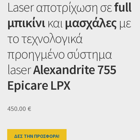
Laser αποτρίχωση σε
full
Ταμείο
μπικίνι
και
μασχάλες
με
HOME
το τεχνολογικά
προηγμένο σύστημα
laser
Alexandrite 755
Epicare LPX
450.00
€
ΔΕΣ ΤΗΝ ΠΡΟΣΦΟΡΑ!