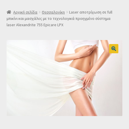
SLIDER
Αρχική σελίδα
Θεσσαλονίκη
Laser αποτρίχωση σε full
μπικίνι και μασχάλες με το τεχνολογικά προηγμένο σύστημα
laser Alexandrite 755 Epicare LPX
Subscription Settings
Δελτίο νέων
Επιβεβαίωση εγγραφής στο Newsletter του Dealistas.gr
Επικοινωνία
Καλάθι
Κατάστημα
Ο λογαριασμός μου