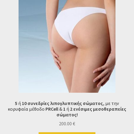
5
ή
10 συνεδρίες λιπογλυπτικής σώματος,
με την
κορυφαία μέθοδο
PRCell
&
1
ή
2
ενέσιμες μεσοθεραπείες
σώματος!
200.00
€