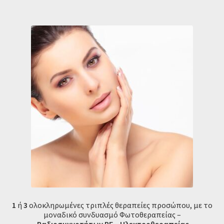
1
ή
3
ολοκληρωμένες τριπλές θεραπείες προσώπου, με το
μοναδικό συνδυασμό Φωτοθεραπείας –
Ραδιοσυχνοτήτων RF
–
Ηλεκτροθεραπείας