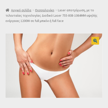
SLIDER
Αρχική σελίδα
Θεσσαλονίκη
Laser αποτρίχωση, με το
τελευταίας τεχνολογίας Διοδικό Laser 755-808-1064MM υψηλής
ενέργειας 1200W σε full μπικίνι ή full face
Subscription Settings
Δελτίο νέων
Επιβεβαίωση εγγραφής στο Newsletter του Dealistas.gr
Επικοινωνία
Καλάθι
Κατάστημα
Ο λογαριασμός μου