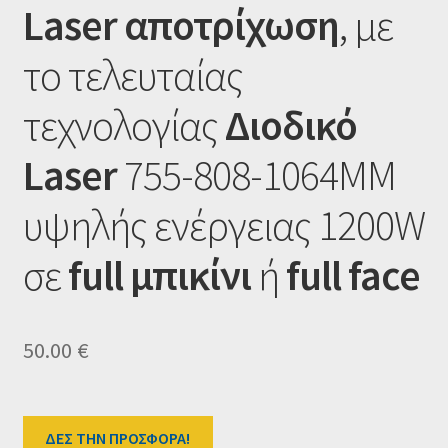
Laser αποτρίχωση
, με
Ταμείο
το τελευταίας
HOME
τεχνολογίας
Διοδικό
Laser
755-808-1064MM
υψηλής ενέργειας 1200W
σε
full μπικίνι
ή
full face
50.00
€
ΔΕΣ ΤΗΝ ΠΡΟΣΦΟΡΑ!