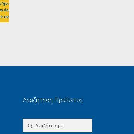
//go.linkwi.se/z/269-0/CD2589/?
esh-
.dealsafari.gr%2Fprosfores%2Fdeal%2Falexandros-
ure-neo-irakleio-9%3Fafn%3DLW
Αναζήτηση Προϊόντος
Αναζήτηση
για: