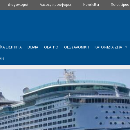
Διαγωνισμοί
Άμεσες προσφορές
Newsletter
Ποιοί είμασ
ΚΑ ΕΙΣΙΤΗΡΙΑ
ΒΙΒΛΙΑ
ΘΕΑΤΡΟ
ΘΕΣΣΑΛΟΝΙΚΗ
ΚΑΤΟΙΚΙΔΙΑ ΖΩΑ
ΔΗ
ptions
Manage Subscriptions
Newsletter
SLIDER
ση εγγραφής στο Newsletter του Dealistas.gr
Επικοινωνία
Καλά
ME