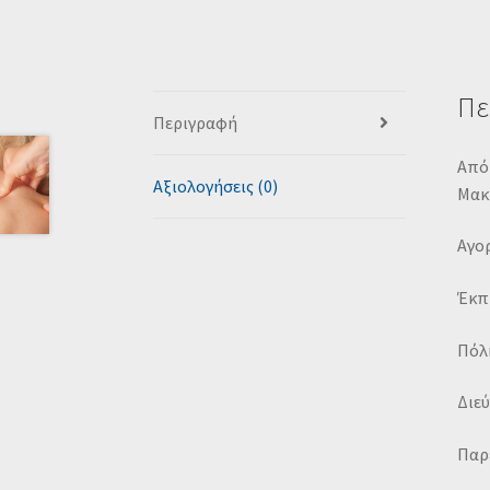
Πε
Περιγραφή
Από 
Αξιολογήσεις (0)
Μακι
Αγορ
Έκπ
Πόλη
Διεύ
Παρέ