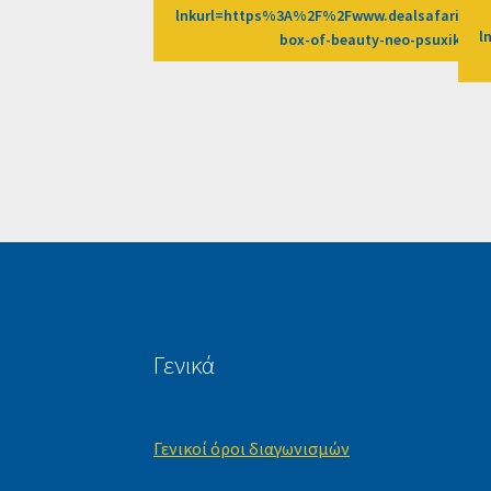
lnkurl=https%3A%2F%2Fwww.dealsafari.gr
l
box-of-beauty-neo-psuxiko-
Γενικά
Γενικοί όροι διαγωνισμών