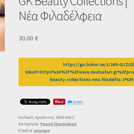
GK Beauty Collections |
Νέα Φιλαδέλφεια
30.00
€
https://go.linkwi.se/z/269-0/CD2
lnkurl=https%3A%2F%2Fwww.dealsafari.gr%2Fpro
beauty-collections-nea-filadelfia-2%
Κωδικός προϊόντος:
0843-8dc2
Κατηγορία:
Υγιεινή Περιποίηση
Ετικέτα:
prosopo