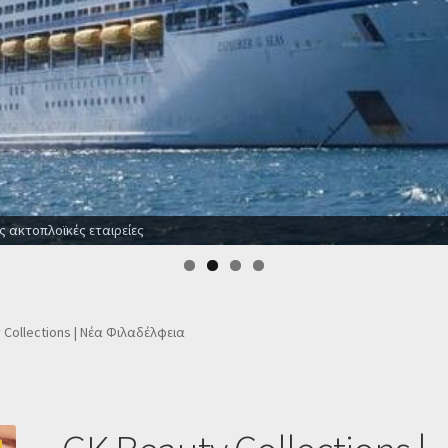
ε ξενοδοχεία για όλο το χρόνο
 Collections | Νέα Φιλαδέλφεια