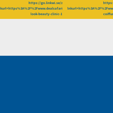
https://go.linkwi.se/z/269-0/CD2589/?
https:
%2Fprosfores%2Fdeal%2Fmy-
nkurl=https%3A%2F%2Fwww.dealsafari.gr%2Fprosfores%2Fdeal%2Ffr
lnkurl=https%3A%2F%2Fwww
2%3Fafn%3DLW
look-beauty-clinic-1%3Fafn%3DLW
coiff