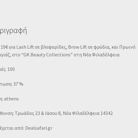
ριγραφή
19€ για Lash Lift σε βλεφαρίδες, Brow Lift σε φρύδια, και Πρωινό
γιάζ, στο “GK Beauty Collections” στη Νέα Φιλαδέλφεια
ές: 100
τωση: 37 %
: athens
θυνση: Τρωάδος 23 & Ιάσου 8, Νέα ΦΙλαδέλφεια 14342
χεται από: Dealsafari.gr