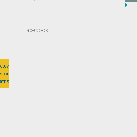
Facebook
589/?
sfores%2Fdeal%2Fgk-
3Fafn%3DLW