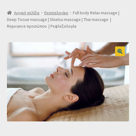
SLIDER
Αρχική σελίδα
Θεσσαλονίκη
Full body Relax massage |
Deep Tissue massage | Shiatsu massage | Thai massage |
Rejuvance προσώπου | Ρεφλεξολογία
Subscription Settings
Δελτίο νέων
Επιβεβαίωση εγγραφής στο Newsletter του Dealistas.gr
Επικοινωνία
Καλάθι
Κατάστημα
Ο λογαριασμός μου