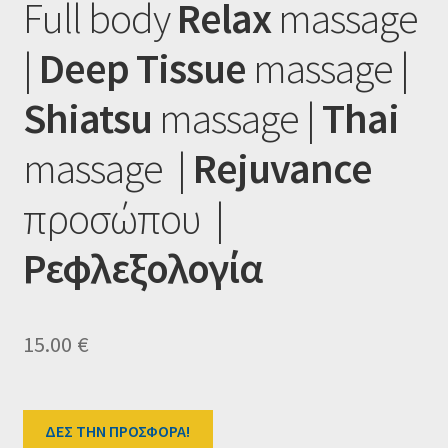
Full body
Relax
massage
Ταμείο
|
Deep Tissue
massage |
HOME
Shiatsu
massage |
Thai
massage |
Rejuvance
προσώπου |
Ρεφλεξολογία
15.00
€
ΔΕΣ ΤΗΝ ΠΡΟΣΦΟΡΑ!