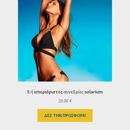
5
ή
απεριόριστες
συνεδρίες
s
olarium
20.00
€
ΔΕΣ ΤΗΝ ΠΡΟΣΦΟΡΑ!