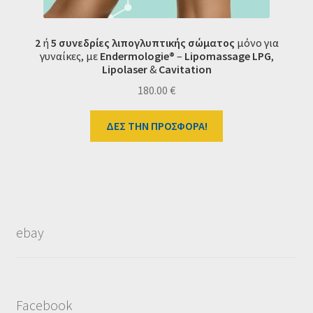
2
ή
5 συνεδρίες λιπογλυπτικής σώματος
μόνο για
γυναίκες, με
Endermologie®
–
Lipomassage LPG
,
Lipolaser
&
Cavitation
180.00
€
ΔΕΣ ΤΗΝ ΠΡΟΣΦΟΡΑ!
ebay
Facebook