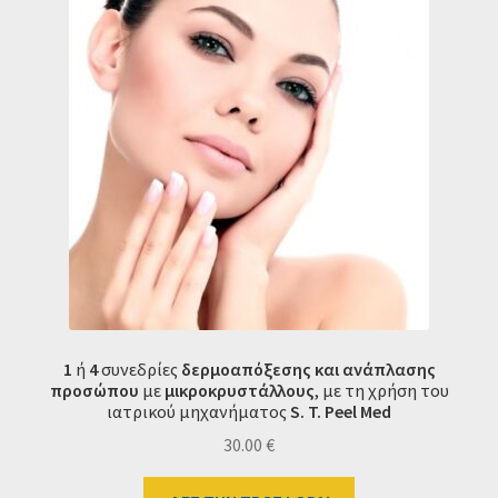
1
ή
4
συνεδρίες
δερμοαπόξεσης και ανάπλασης
προσώπου
με
μικροκρυστάλλους
, με τη χρήση του
ιατρικού μηχανήματος
S. T. Peel Med
30.00
€