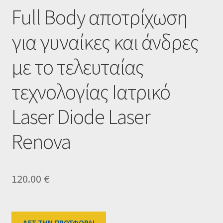
Ταμείο
Full Body αποτρίχωση
HOME
για γυναίκες και άνδρες
με το τελευταίας
τεχνολογίας Ιατρικό
Laser Diode Laser
Renova
120.00
€
ΔΕΣ ΤΗΝ ΠΡΟΣΦΟΡΑ!