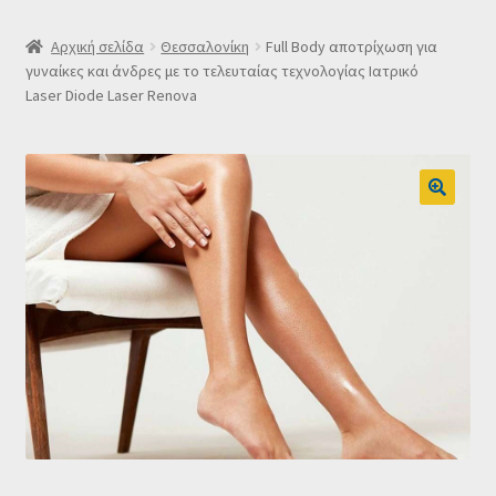
SLIDER
Αρχική σελίδα
Θεσσαλονίκη
Full Body αποτρίχωση για
γυναίκες και άνδρες με το τελευταίας τεχνολογίας Ιατρικό
Laser Diode Laser Renova
Subscription Settings
Δελτίο νέων
Επιβεβαίωση εγγραφής στο Newsletter του Dealistas.gr
Επικοινωνία
Καλάθι
Κατάστημα
Ο λογαριασμός μου