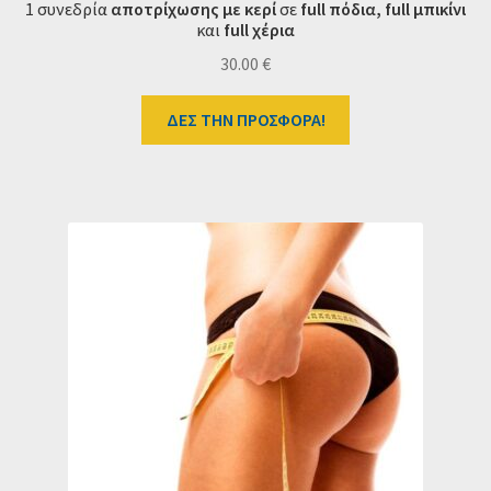
1 συνεδρία
αποτρίχωσης με κερί
σε
full πόδια,
full μπικίνι
και
full χέρια
30.00
€
ΔΕΣ ΤΗΝ ΠΡΟΣΦΟΡΑ!