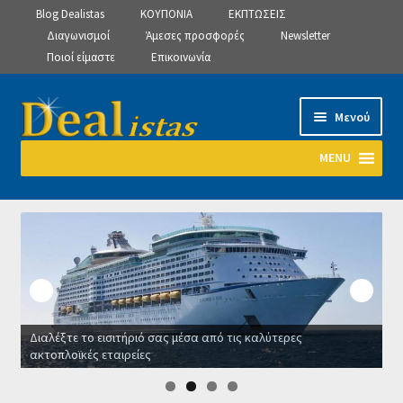
Blog Dealistas
ΚΟΥΠΟΝΙΑ
ΕΚΠΤΩΣΕΙΣ
Διαγωνισμοί
Άμεσες προσφορές
Newsletter
Ποιοί είμαστε
Επικοινωνία
Απευθείας
Μετάβαση
Μενού
μετάβαση
σε
στην
περιεχόμενο
MENU
πλοήγηση
Αρχική
Manage Subscriptions
Manage Subscriptions
Διαλέξτε το εισιτήριό σας μέσα από τις καλύτερες
Manage Subscriptions
ακτοπλοϊκές εταιρείες
Ο
Newsletter