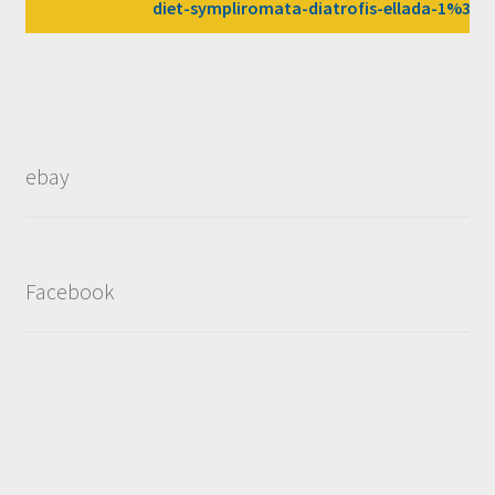
diet-sympliromata-diatrofis-ellada-1%3F
ebay
Facebook