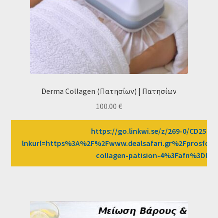
Derma Collagen (Πατησίων) | Πατησίων
100.00
€
https://go.linkwi.se/z/269-0/CD2589/
lnkurl=https%3A%2F%2Fwww.dealsafari.gr%2Fprosfor
collagen-patision-4%3Fafn%3DLW