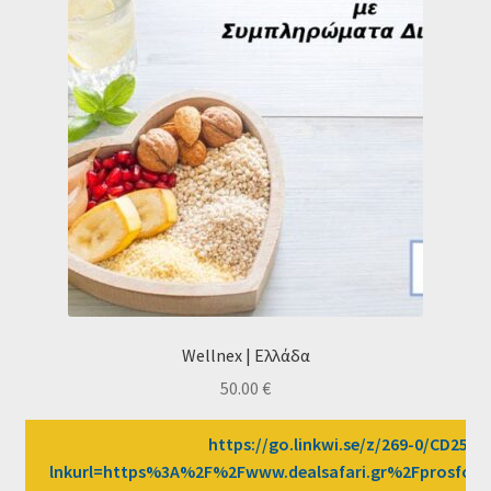
Wellnex | Ελλάδα
50.00
€
https://go.linkwi.se/z/269-0/CD2589
lnkurl=https%3A%2F%2Fwww.dealsafari.gr%2Fprosfore