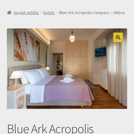
SLIDER
Αρχική σελίδα
hotels
Blue Ark Acropolis Compass – Αθήνα
Subscription Settings
Δελτίο νέων
Επιβεβαίωση εγγραφής στο Newsletter του Dealistas.gr
Επικοινωνία
Καλάθι
Κατάστημα
Ο λογαριασμός μου
Blue Ark Acropolis