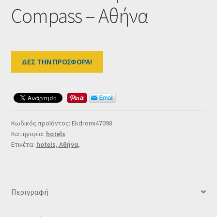
Ταμείο
Compass – Αθήνα
HOME
ΔΕΣ ΤΗΝ ΠΡΟΣΦΟΡΑ!
Κωδικός προϊόντος:
Ekdromi47098
Κατηγορία:
hotels
Ετικέτα:
hotels, Αθήνα,
Περιγραφή