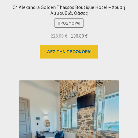
5* Alexandra Golden Thassos Boutique Hotel – Χρυσή
Αμμουδιά, Θάσος
ΠΡΟΣΦΟΡΆ!
Original
Η
228.00
€
136.80
€
price
τρέχουσα
was:
τιμή
ΔΕΣ ΤΗΝ ΠΡΟΣΦΟΡΑ!
228.00 €.
είναι:
136.80 €.