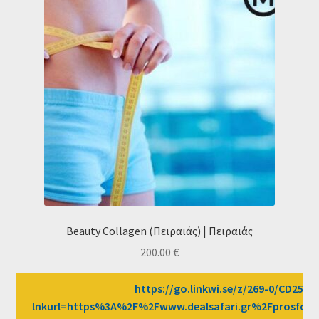
Beauty Collagen (Πειραιάς) | Πειραιάς
200.00
€
https://go.linkwi.se/z/269-0/CD2589/
lnkurl=https%3A%2F%2Fwww.dealsafari.gr%2Fprosfor