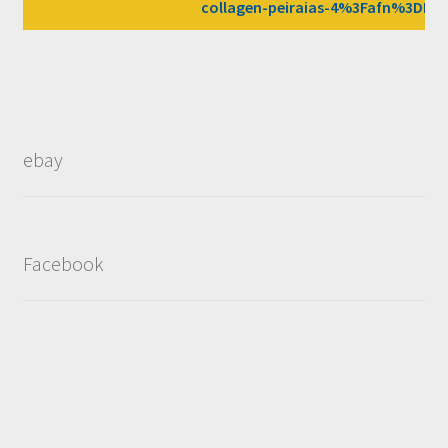
collagen-peiraias-4%3Fafn%3DLW
ebay
Facebook