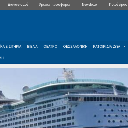
Διαγωνισμοί
Άμεσες προσφορές
Newsletter
Ποιοί είμασ
ΚΑ ΕΙΣΙΤΗΡΙΑ
ΒΙΒΛΙΑ
ΘΕΑΤΡΟ
ΘΕΣΣΑΛΟΝΙΚΗ
ΚΑΤΟΙΚΙΔΙΑ ΖΩΑ
ΔΗ
ptions
Manage Subscriptions
Newsletter
SLIDER
ση εγγραφής στο Newsletter του Dealistas.gr
Επικοινωνία
Καλά
ME