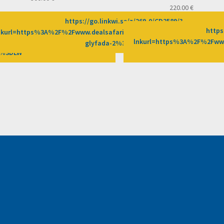
220.00
€
https://go.linkwi.se/z/269-0/CD2589/?
69-0/CD2589/?
https
nkurl=https%3A%2F%2Fwww.dealsafari.gr%2Fprosfores%2Fdeal%2Fbio
2Fprosfores%2Fdeal%2F19euros-
lnkurl=https%3A%2F%2Fwww.
glyfada-2%3Fafn%3DLW
n%3DLW