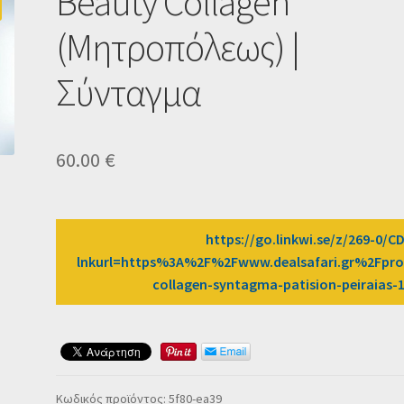
Beauty Collagen
(Μητροπόλεως) |
Σύνταγμα
60.00
€
https://go.linkwi.se/z/269-0/C
lnkurl=https%3A%2F%2Fwww.dealsafari.gr%2Fpro
collagen-syntagma-patision-peiraia
Κωδικός προϊόντος:
5f80-ea39