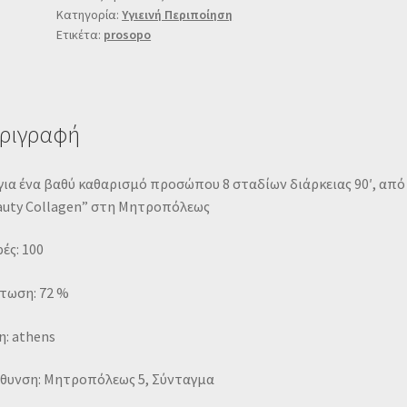
Κατηγορία:
Υγιεινή Περιποίηση
Ετικέτα:
prosopo
ριγραφή
για ένα βαθύ καθαρισμό προσώπου 8 σταδίων διάρκειας 90′, από
auty Collagen” στη Μητροπόλεως
ές: 100
τωση: 72 %
: athens
ύθυνση: Μητροπόλεως 5, Σύνταγμα