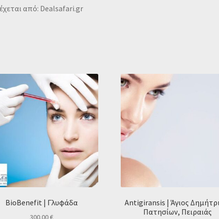
χεται από: Dealsafari.gr
BioBenefit | Γλυφάδα
Antigiransis | Άγιος Δημήτρ
Πατησίων, Πειραιάς
300.00
€