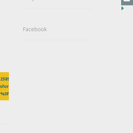
Facebook
D2589/?
sfores%2Fdeal%2Fbeauty-
s-1%3Fafn%3DLW