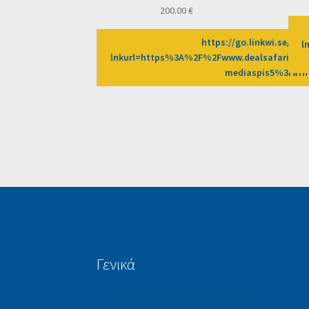
200.00
€
https://go.linkwi.se/z/2
l
lnkurl=https%3A%2F%2Fwww.dealsafari.gr%
mediaspis5%3Faf
Γενικά