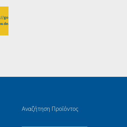
://go.linkwi.se/z/269-0/CD2589/?
benefit-
dealsafari.gr%2Fprosfores%2Fdeal%2Fantigiransis-
3%3Fafn%3DLW
Αναζήτηση Προϊόντος