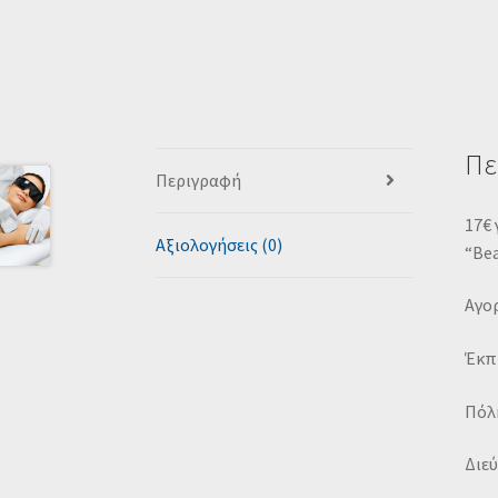
Πε
Περιγραφή
17€ 
Αξιολογήσεις (0)
“Be
Αγορ
Έκπ
Πόλη
Διε