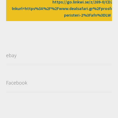
https://go.linkwi.se/z/269-0/CD258
lnkurl=https%3A%2F%2Fwww.dealsafari.gr%2Fprosfore
peristeri-2%3Fafn%3DLW
ebay
Facebook