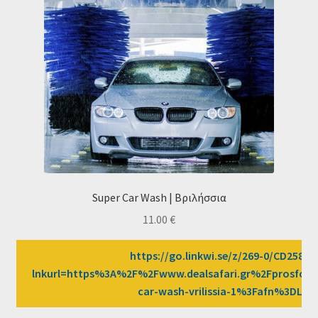
Super Car Wash | Βριλήσσια
11.00
€
https://go.linkwi.se/z/269-0/CD2589/
lnkurl=https%3A%2F%2Fwww.dealsafari.gr%2Fprosfore
car-wash-vrilissia-1%3Fafn%3DLW