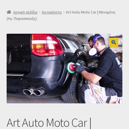
SLIDER
Αρχική σελίδα
Αυτοκίνητο
Art Auto Moto Car | Μενεμένη
(Αγ. Παρασκευής)
Subscription Settings
Δελτίο νέων
Επιβεβαίωση εγγραφής στο Newsletter του Dealistas.gr
Επικοινωνία
Καλάθι
Κατάστημα
Art Auto Moto Car |
Ο λογαριασμός μου