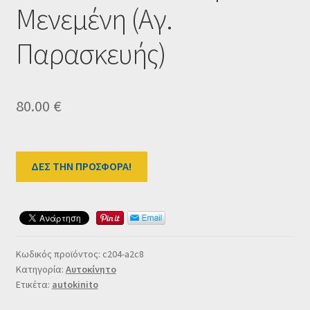
Μενεμένη (Αγ.
Ταμείο
Παρασκευής)
HOME
80.00
€
ΔΕΣ ΤΗΝ ΠΡΟΣΦΟΡΑ!
Κωδικός προϊόντος:
c204-a2c8
Κατηγορία:
Αυτοκίνητο
Ετικέτα:
autokinito