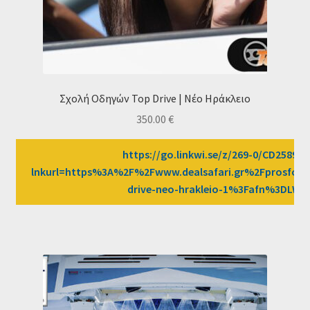
Σχολή Οδηγών Top Drive | Νέο Ηράκλειο
350.00
€
https://go.linkwi.se/z/269-0/CD2589/?
lnkurl=https%3A%2F%2Fwww.dealsafari.gr%2Fprosfor
drive-neo-hrakleio-1%3Fafn%3DLW