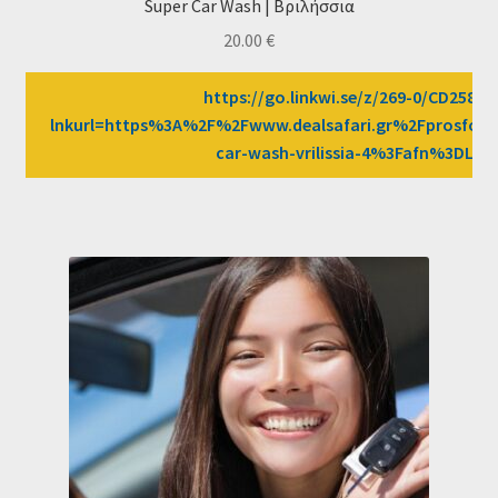
Super Car Wash | Βριλήσσια
20.00
€
https://go.linkwi.se/z/269-0/CD2589/
lnkurl=https%3A%2F%2Fwww.dealsafari.gr%2Fprosfore
car-wash-vrilissia-4%3Fafn%3DLW