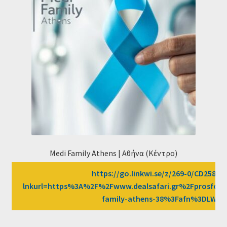
Medi Family Athens | Αθήνα (Κέντρο)
https://go.linkwi.se/z/269-0/CD2589/?
lnkurl=https%3A%2F%2Fwww.dealsafari.gr%2Fprosfor
family-athens-38%3Fafn%3DLW