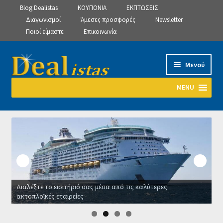
Blog Dealistas
ΚΟΥΠΟΝΙΑ
ΕΚΠΤΩΣΕΙΣ
Διαγωνισμοί
Άμεσες προσφορές
Newsletter
Ποιοί είμαστε
Επικοινωνία
Απευθείας
Μετάβαση
Μενού
μετάβαση
σε
στην
περιεχόμενο
MENU
πλοήγηση
Αρχική
Manage Subscriptions
Manage Subscriptions
Διαλέξτε το εισιτήριό σας μέσα από τις καλύτερες
Manage Subscriptions
ακτοπλοϊκές εταιρείες
Οι
Newsletter