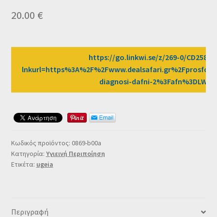
Ταμείο
20.00
€
HOME
https://go.linkwi.se/z/269-0/CD2589/
lnkurl=https%3A%2F%2Fwww.dealsafari.gr%2Fprosfore
diagnosi-dafni-2%3Fafn%3DLW
Κωδικός προϊόντος:
0869-b00a
Κατηγορία:
Υγιεινή Περιποίηση
Ετικέτα:
ugeia
Περιγραφή