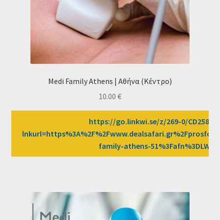
Medi Family Athens | Αθήνα (Κέντρο)
10.00
€
https://go.linkwi.se/z/269-0/CD2589/?
lnkurl=https%3A%2F%2Fwww.dealsafari.gr%2Fprosfor
family-athens-51%3Fafn%3DLW