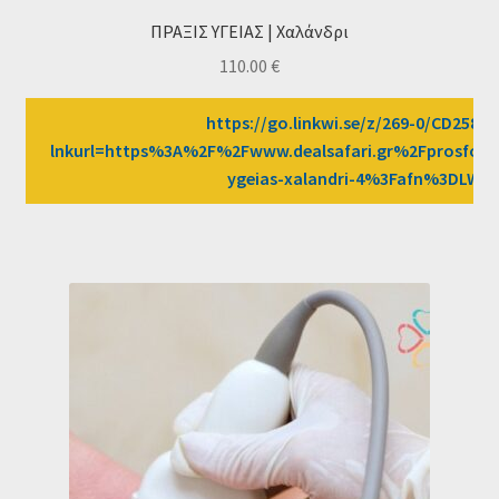
ΠΡΑΞΙΣ ΥΓΕΙΑΣ | Χαλάνδρι
110.00
€
https://go.linkwi.se/z/269-0/CD2589/
lnkurl=https%3A%2F%2Fwww.dealsafari.gr%2Fprosfore
ygeias-xalandri-4%3Fafn%3DLW