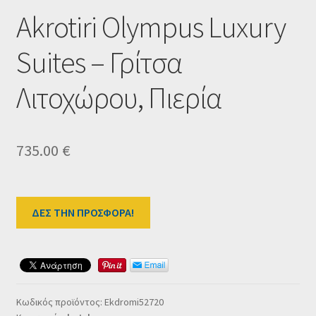
Ταμείο
Akrotiri Olympus Luxury
HOME
Suites – Γρίτσα
Λιτοχώρου, Πιερία
735.00
€
ΔΕΣ ΤΗΝ ΠΡΟΣΦΟΡΑ!
Κωδικός προϊόντος:
Ekdromi52720