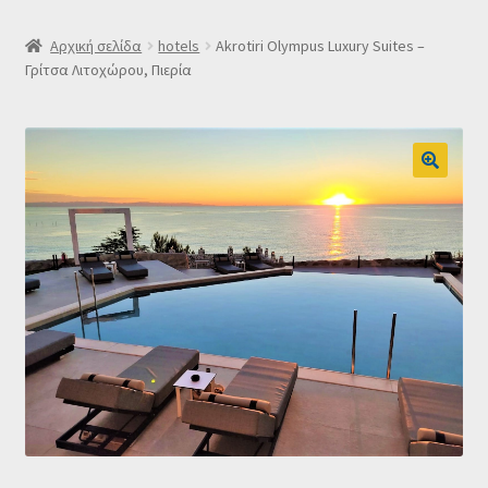
SLIDER
Αρχική σελίδα
hotels
Akrotiri Olympus Luxury Suites –
Γρίτσα Λιτοχώρου, Πιερία
Subscription Settings
Δελτίο νέων
Επιβεβαίωση εγγραφής στο Newsletter του Dealistas.gr
Επικοινωνία
Καλάθι
Κατάστημα
Ο λογαριασμός μου