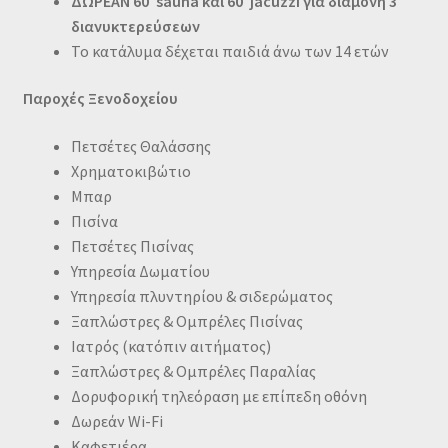
ΔΩΡΕΑΝ 60′ sauna και 60′ jacuzzi για διαμονή 3
διανυκτερεύσεων
Το κατάλυμα δέχεται παιδιά άνω των 14 ετών
Παροχές Ξενοδοχείου
Πετσέτες Θαλάσσης
Χρηματοκιβώτιο
Μπαρ
Πισίνα
Πετσέτες Πισίνας
Υπηρεσία Δωματίου
Υπηρεσία πλυντηρίου & σιδερώματος
Ξαπλώστρες & Ομπρέλες Πισίνας
Ιατρός (κατόπιν αιτήματος)
Ξαπλώστρες & Ομπρέλες Παραλίας
Δορυφορική τηλεόραση με επίπεδη οθόνη
Δωρεάν Wi-Fi
Καφετιέρα