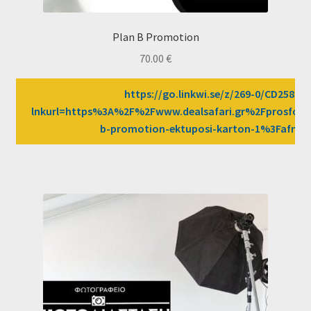
Plan B Promotion
70.00
€
https://go.linkwi.se/z/269-0/CD2589/?
lnkurl=https%3A%2F%2Fwww.dealsafari.gr%2Fprosfore
b-promotion-ektuposi-karton-1%3Fafn%