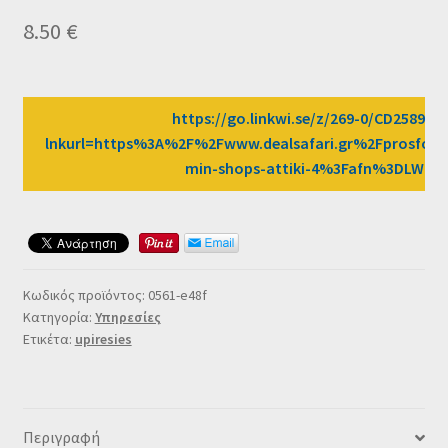
Ταμείο
8.50
€
HOME
https://go.linkwi.se/z/269-0/CD2589/?
lnkurl=https%3A%2F%2Fwww.dealsafari.gr%2Fprosfor
min-shops-attiki-4%3Fafn%3DLW
Κωδικός προϊόντος:
0561-e48f
Κατηγορία:
Υπηρεσίες
Ετικέτα:
upiresies
Περιγραφή