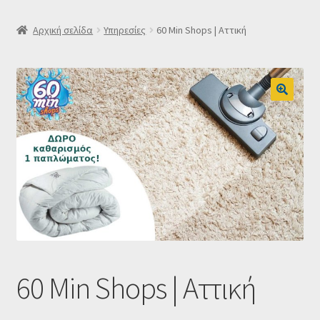
SLIDER
Αρχική σελίδα
Υπηρεσίες
60 Min Shops | Αττική
Subscription Settings
Δελτίο νέων
Επιβεβαίωση εγγραφής στο Newsletter του Dealistas.gr
Επικοινωνία
Καλάθι
Κατάστημα
60 Min Shops | Αττική
Ο λογαριασμός μου