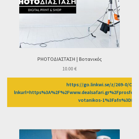
PHOTOΔΙΑΣΤΑΣΗ | Βοτανικός
10.00
€
https://go.linkwi.se/z/269-0/CD2
lnkurl=https%3A%2F%2Fwww.dealsafari.gr%2Fprosfore
votanikos-1%3Fafn%3DLW