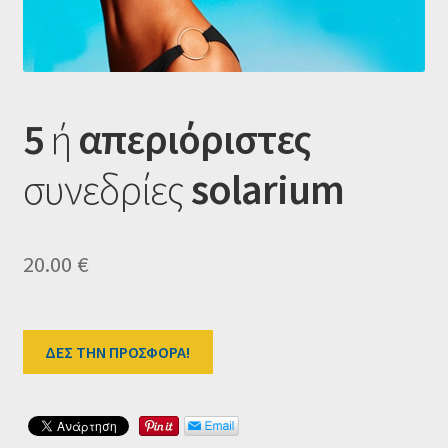
Ταμείο
HOME
5
ή
απεριόριστες
συνεδρίες
s
olarium
20.00
€
ΔΕΣ ΤΗΝ ΠΡΟΣΦΟΡΑ!