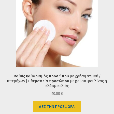
Βαθύς καθαρισμός
προσώπου
με χρήση ατμού /
υπερήχων
| 1 θεραπεία προσώπου
με gel σπιρουλίνας ή
κλάσμα ελιάς
40.00
€
ΔΕΣ ΤΗΝ ΠΡΟΣΦΟΡΑ!