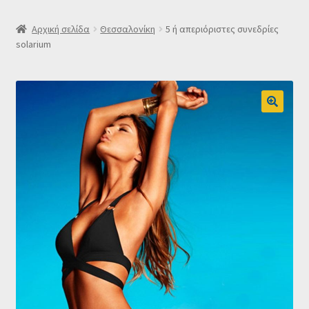
SLIDER
Αρχική σελίδα
Θεσσαλονίκη
5 ή απεριόριστες συνεδρίες
solarium
Subscription Settings
Δελτίο νέων
Επιβεβαίωση εγγραφής στο Newsletter του Dealistas.gr
Επικοινωνία
Καλάθι
Κατάστημα
Ο λογαριασμός μου